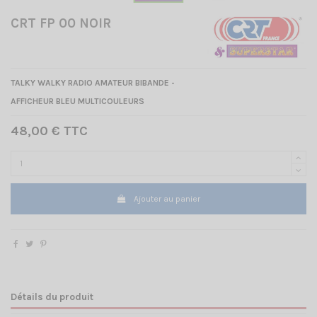
CRT FP 00 NOIR
TALKY WALKY RADIO AMATEUR BIBANDE -
AFFICHEUR BLEU MULTICOULEURS
48,00 € TTC
Ajouter au panier
Détails du produit