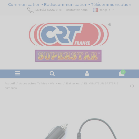
C
ommunication -
R
adiocommunication -
T
élécommunication
+33 (0)3 80 26 91 91
Contactez-nous
Français
0
Accueil
Accessoires Talkies - Walkies
Batteries
ELIMINATEUR BATTERIE
CRT FP00