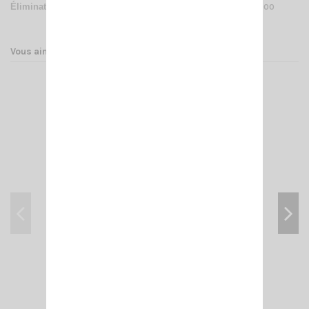
Éliminateur de batterie pour alimenter le talky walky
CRT
FP 00
Vous aimerez aussi
CRT FP 00 NOIR
48,00 €