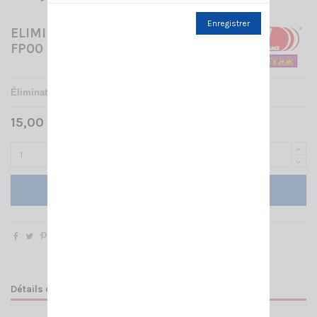
Enregistrer
ELIMINATEUR BATTERIE CRT
FP00
Éliminateur de batterie pour
CRT
FP 00
15,00 € TTC
Ajouter au panier
Détails du produit