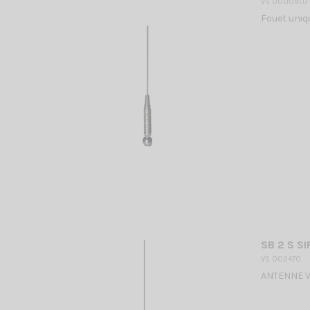
VS 0000907
Fouet uniq
SB 2 S SI
VS 002470
ANTENNE VHF