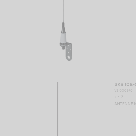
SKB 108-
VS 000970
SIRIO
ANTENNE M