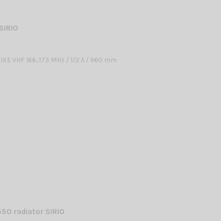
SIRIO
XE VHF 166...173 MHz / 1/2 λ / 960 mm
50 radiator SIRIO