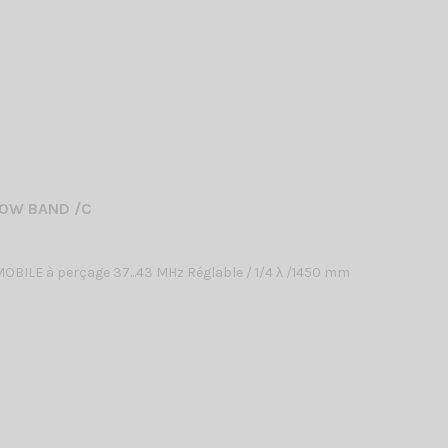
LOW BAND /C
BILE à perçage 37...43 MHz Réglable / 1/4 λ /1450 mm