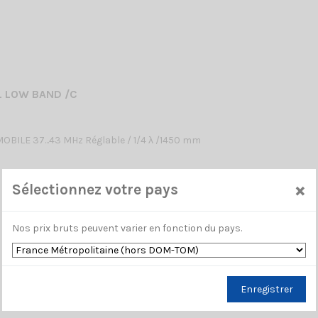
L LOW BAND /C
BILE 37...43 MHz Réglable / 1/4 λ /1450 mm
×
Sélectionnez votre pays
Nos prix bruts peuvent varier en fonction du pays.
Enregistrer