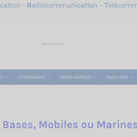
ation -
R
adiocommunication -
T
élécomm
KY
CITIZEN BAND
RADIO AMATEUR
RADIO PRO
e Bases, Mobiles ou Marines