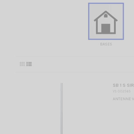
BASES
SB 1 S SI
VS 002565
ANTENNE VHF