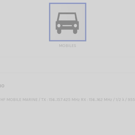
MOBILES
RIO
 MOBILE MARINE / TX : 156...157.425 MHz RX : 156...162 MHz / 1/2 λ / 9