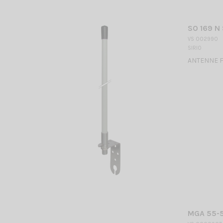
SO 169 N 
VS 002990
SIRIO
ANTENNE FI
MGA 55-5