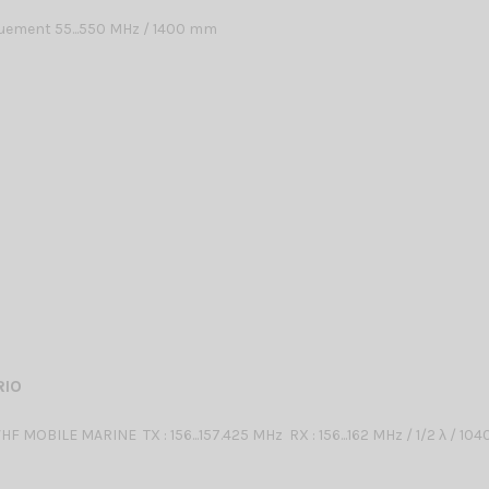
uement 55...550 MHz / 1400 mm
RIO
 MOBILE MARINE TX : 156...157.425 MHz RX : 156...162 MHz / 1/2 λ / 10