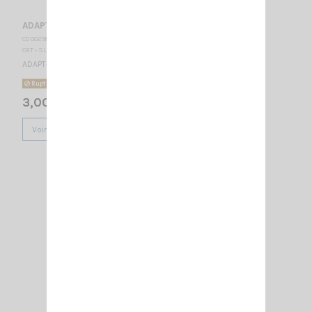
ADAPT- FME-M/BNC-M
CO 002580
CRT - SUPERSTAR
ADAPT- FME-M/BNC-M
Rupture de stock
3,00 €
Voir