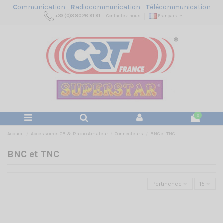
C
ommunication -
R
adiocommunication -
T
élécommunication
+33 (0)3 80 26 91 91
Contactez-nous
Français
0
Accueil
Accessoires CB & Radio Amateur
Connecteurs
BNC et TNC
BNC et TNC
Pertinence
15