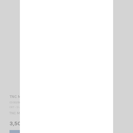
TNC MALE A SERTIR RG 58
CO 002860
CRT - SUPERSTAR
TNC MALE A SERTIR RG 58
3,50 €