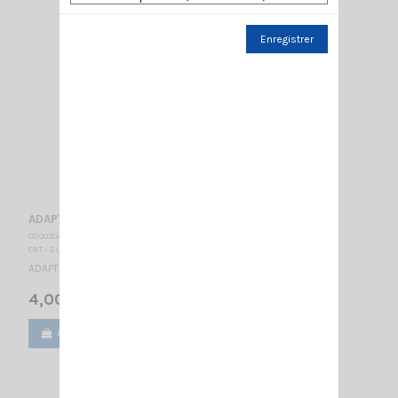
Enregistrer
ADAPT TNC MALE/PL258 FEMELLE
CO 003040
CRT - SUPERSTAR
ADAPT TNC MALE/PL258 FEMELLE
4,00 €
Ajouter au panier
Voir