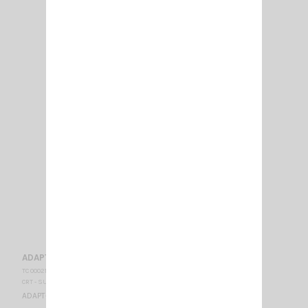
ADAPT- SMA-F/BNC-F
TC 000215
CRT - SUPERSTAR
ADAPT- SMA-F/BNC-F