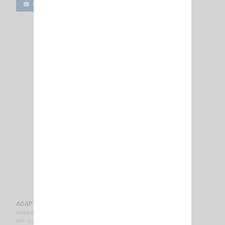
Ajouter au panier
Voir
ADAPT- FME M /TNC M
CO 002576
CRT - SUPERSTAR