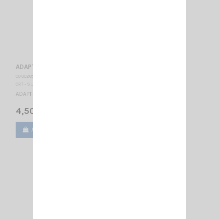
ADAPT- SMA M/BNC F
CO 002855
CRT - SUPERSTAR
ADAPT- SMA M/BNC F
4,50 €
Ajouter au panier
Voir