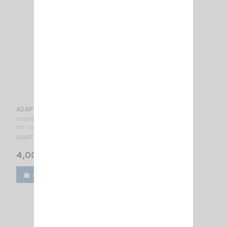
ADAPT- N MALE/BNC-F
CO 002550
CRT - SUPERSTAR
ADAPT- N MALE/BNC-F
4,00 €
Ajouter au panier
Voir