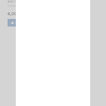
BNC 1501/10 PRISE BNC RG213 À SOUDER
CO 002868
6,00 €
Ajouter au panier
Voir