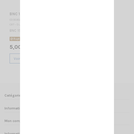
BNC 1505 PROLONGATEUR BNC FEMELLE
CO 003025
CRT - SUPERSTAR
BNC 1505 PROLONGATEUR BNC FEMELLE
Rupture de stock
5,00 €
Voir
Catégories
Informations
Mon compte
Informations sur votre boutique