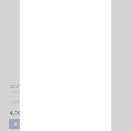
ADAPT- SMA-F/BNC-M
TC 000200
CRT - SUPERSTAR
ADAPT- SMA-F/BNC-M
4,00 €
Ajouter au panier
Voir