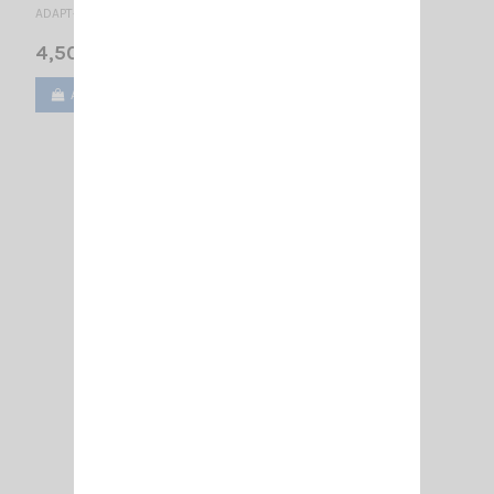
ADAPT- FME M /TNC M
4,50 €
Ajouter au panier
Voir