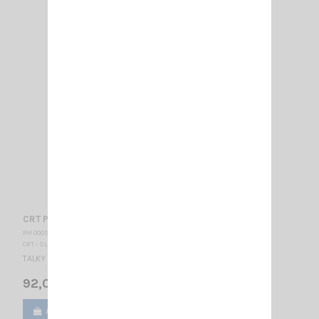
CRT P2N2 HAM
PM 000915
CRT - SUPERSTAR
TALKY WALKY RADIO AMATEUR VHF
92,00 €
Ajouter au panier
Voir