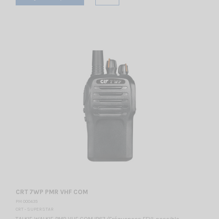
CRT 7WP PMR VHF COM
PM 000435
CRT - SUPERSTAR
TALKIE WALKIE PMR VHF COM IP67 (Fréquences FFVL possible