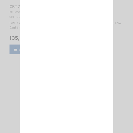
CRT 7WP - VHF-BELGIQUE
PM_000435
CRT - SUPERSTAR
CRT 7WP - VHF-B VERSION AGRÉE POUR LA CHASSE EN BELGIQUE IP67
Certification Rapport n° TW1011029
135,00 €
Ajouter au panier
Voir