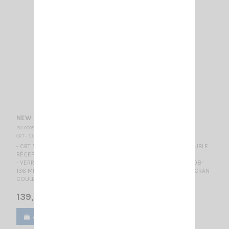
NEW CRT 5 CF
PM 000880
CRT - SUPERSTAR
- CRT 5CF TALKY WALKY RADIO AMATEUR BIBANDE VÉRITABLE DOUBLE
RÉCEPTEURS SIMULTANÉS - SQUELCH RÉGLABLE EN AM/FM
- VERROUILLAGE DU BOUTON ROTACTEUR et CLAVIER + VHF AM 108-
136 MHz RX uniquement (Bande Aviation) avec 8.33K + LARGE ÉCRAN
COULEUR ---REMPLACE ET 100% COMPATIBLE AVEC LE CRT 4CF---
139,00 €
Ajouter au panier
Voir