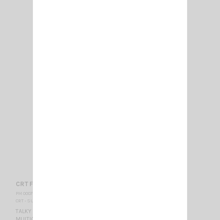
CRT FP 00 NOIR
PM 000770
CRT - SUPERSTAR
TALKY WALKY RADIO AMATEUR BIBANDE - AFFICHEUR BLEU
MULTICOULEURS