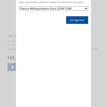
Nos prix bruts peuvent varier en fonction du pays.
Enregistrer
CRT 7WP PMR446
PM 000380
CRT - SUPERSTAR
TALKIE WALKIE PMR 446 IP67 Certification Rapport IP67 n° TW 1101029
135,00 €
Ajouter au panier
Voir