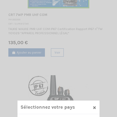
CRT 7WP PMR UHF COM
PM 000395
CRT - SUPERSTAR
TALKIE WALKIE PMR UHF COM IP67 Certification Rapport IP67 n° TW
1101029 *APPAREIL PROFESSIONNEL LÉGAL*
135,00 €
Ajouter au panier
Voir
×
Sélectionnez votre pays