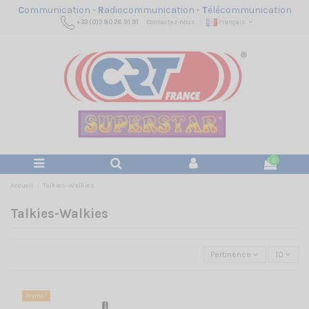
C
ommunication -
R
adiocommunication -
T
élécommunication
+33 (0)3 80 26 91 91
Contactez-nous
Français
0
Accueil
Talkies-Walkies
Talkies-Walkies
Pertinence
10
Promo !