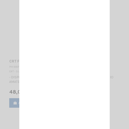
CRT FP 00 CAMO
PM 000778
CRT - SUPERSTAR
- DISPONIBLE - *** COULEUR CAMOUFLAGE *** TALKY WALKY RADIO
AMATEUR BIBANDE - AFFICHEUR BLEU MULTICOULEURS
48,00 €
Ajouter au panier
Voir