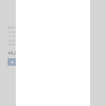
CRT FP 00 JAUNE
PM 000775
CRT - SUPERSTAR
TALKY WALKY RADIO AMATEUR BIBANDE - AFFICHEUR BLEU
MULTICOULEURS
48,00 €
Ajouter au panier
Voir