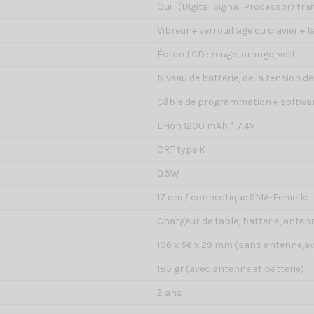
Oui : (Digital Signal Processor) trai
Vibreur + verrouillage du clavier +
Écran LCD : rouge, orange, vert
Niveau de batterie, de la tension de
Câble de programmation + softwa
Li-ion 1200 mAh * 7.4V
CRT type K
0.5W
17 cm / connectique SMA-Femelle
Chargeur de table, batterie, anten
106 x 56 x 29 mm (sans antenne,av
185 gr (avec antenne et batterie)
2 ans