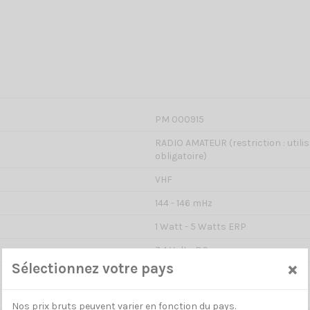
PM 000915
RADIO AMATEUR (restriction : utili
obligatoire)
VHF
144 - 146 mHz
1 Watt - 5 Watts ERP
7.4 Volts DC
×
Sélectionnez votre pays
128 canaux
12.5 kHz - 25 kHz
Nos prix bruts peuvent varier en fonction du pays.