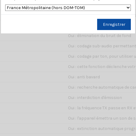
12.5 kHz
5 / 6.25 / 10 / 12.5 / 25 / 37.5 / 50 kH
Enregistrer
Oui : tonalité génerallement utilisé
Oui : élimination du bruit de fond
Oui : codage sub-audio permettant
Oui : codage par ton, pour utiliser 
Oui : cette fonction déclenche vot
Oui : anti bavard
Oui : recherche automatique de c
Oui : interdiction d'émission
Oui : la fréquence TX passe en RX 
Oui : l'appareil émettra un son de
Oui : extinction automatique pro