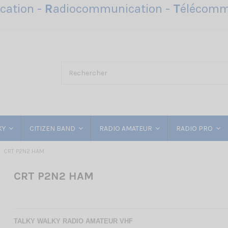
ation -
R
adiocommunication -
T
élécomm
KY
CITIZEN BAND
RADIO AMATEUR
RADIO PRO
CRT P2N2 HAM
CRT P2N2 HAM
TALKY WALKY RADIO AMATEUR VHF