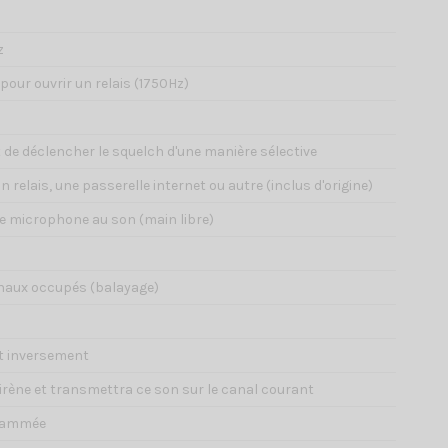
z
 pour ouvrir un relais (1750Hz)
 de déclencher le squelch d'une manière sélective
un relais, une passerelle internet ou autre (inclus d'origine)
re microphone au son (main libre)
anaux occupés (balayage)
et inversement
 sirène et transmettra ce son sur le canal courant
grammée