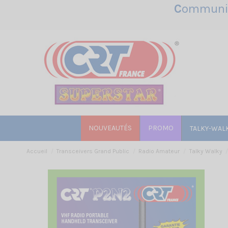
C
ommunic
NOUVEAUTÉS
PROMO
TALKY-WAL
Accueil
Transceivers Grand Public
Radio Amateur
Talky Walky