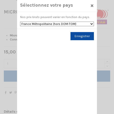
×
Sélectionnez votre pays
MICRO OREILLETTE CRT 332 K
Nos prix bruts peuvent varier en fonction du pays.
Micro-oreillette CRT
Enregistrer
Connectique K
15,00 € TTC
Ajouter au panier
Détails du produit