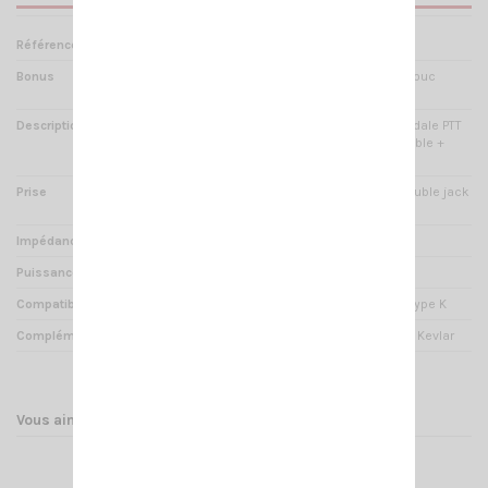
Référence
PM 000620
Bonus
Contour d'oreille en caoutchouc
souple pour plus de confort
Description
Micro-oreillette CRT avec pédale PTT
équipée d'une pince attachable +
cordon de 1m50
Prise
Connectique CRT type K - double jack
3.5/2.5mm stéréo
Impédance
8 Ohms
Puissance d'entrée
0.5 Watts
Compatibilité
Tous les talky walky CRT et type K
Compléments
Câble de liaison renforcé au Kevlar
Vous aimerez aussi