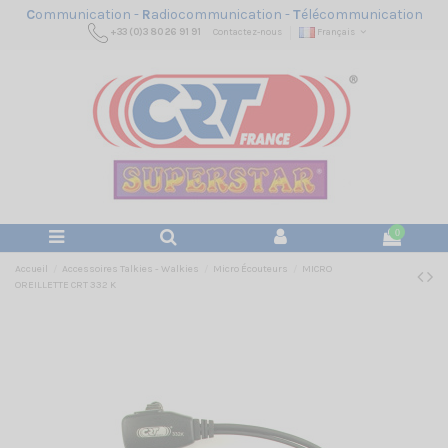
C
ommunication -
R
adiocommunication -
T
élécommunication
+33 (0)3 80 26 91 91
Contactez-nous
Français
0
Accueil
Accessoires Talkies - Walkies
Micro Écouteurs
MICRO
OREILLETTE CRT 332 K