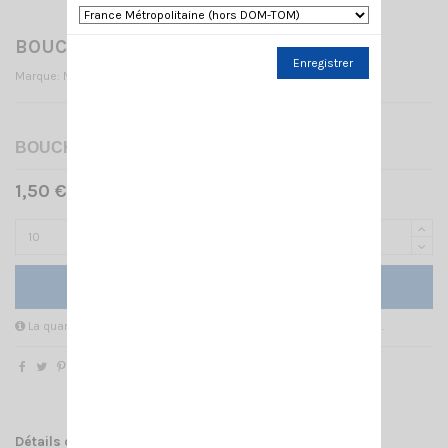
BOUCHON D'OREILLETTE
Enregistrer
Marque:
NAGOYA
BOUCHON D'OREILLETTE
1,50 € TTC
Ajouter au panier
La quantité minimale pour pouvoir commander ce produit est 10.
Détails du produit