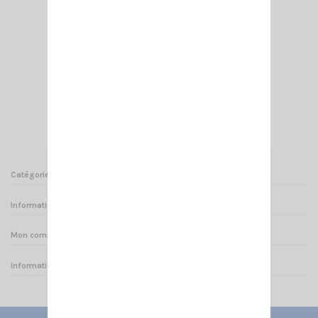
MICRO OREILLETTE CRT 280 K
15,00 €
Ajouter au panier
Voir
Catégories
Informations
Mon compte
Informations sur votre boutique