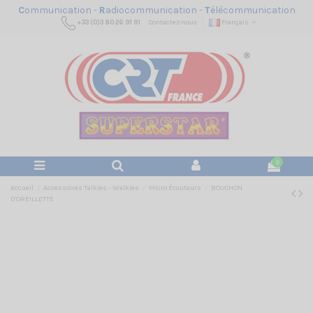
C
ommunication -
R
adiocommunication -
T
élécommunication
+33 (0)3 80 26 91 91
Contactez-nous
Français
0
Accueil
Accessoires Talkies - Walkies
Micro Écouteurs
BOUCHON
D'OREILLETTE