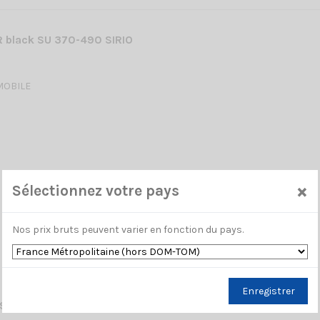
 black SU 370-490 SIRIO
MOBILE
×
Sélectionnez votre pays
Nos prix bruts peuvent varier en fonction du pays.
Enregistrer
90 black MAG + FME SIRIO