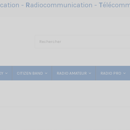
ation -
R
adiocommunication -
T
élécomm
KY
CITIZEN BAND
RADIO AMATEUR
RADIO PRO