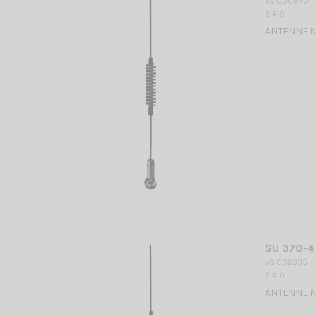
VS 000840
SIRIO
ANTENNE MO
SU 370-4
VS 002335
SIRIO
ANTENNE MO