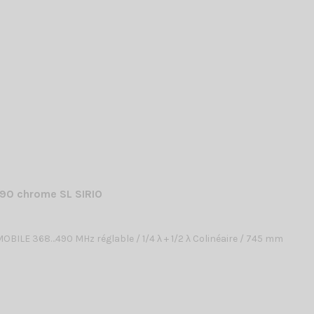
90 chrome SL SIRIO
BILE 368…490 MHz réglable / 1/4 λ + 1/2 λ Colinéaire / 745 mm