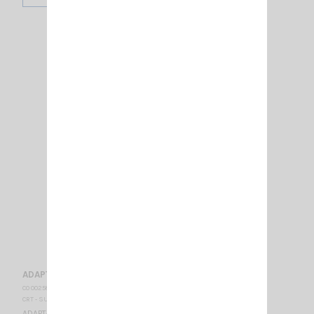
ADAPT- FME-M /PL 259
CO 002585
CRT - SUPERSTAR
ADAPT- FME-M /PL 259