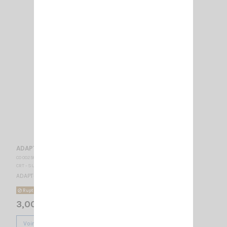
ADAPT- FME-M/BNC-M
CO 002580
CRT - SUPERSTAR
ADAPT- FME-M/BNC-M
Rupture de stock
3,00 €
Voir