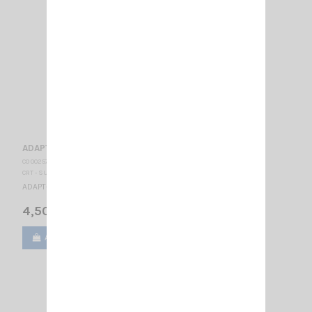
ADAPT- FME M /TNC M
CO 002576
CRT - SUPERSTAR
ADAPT- FME M /TNC M
4,50 €
Ajouter au panier
Voir