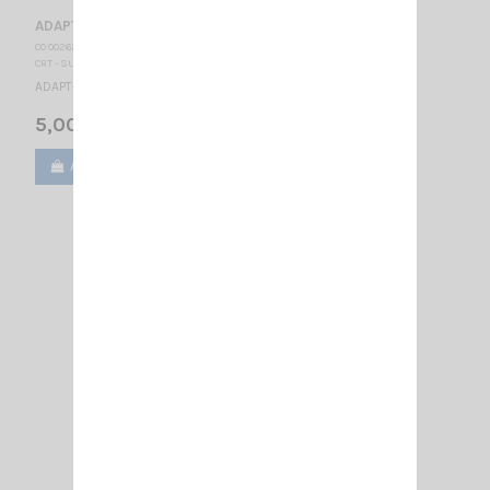
ADAPT- FME M-MINI UHF
CO 002625
CRT - SUPERSTAR
ADAPT- FME M-MINI UHF
5,00 €
Ajouter au panier
Voir