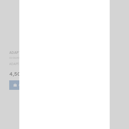
ADAPT- FME- M/SMA -M
CO 002857
ADAPT- FME- M/SMA -M
4,50 €
Ajouter au panier
Voir