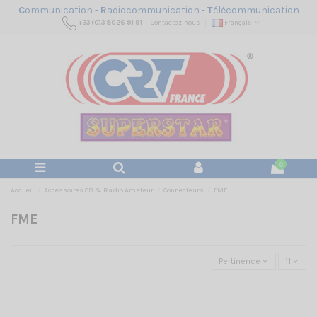
C
ommunication -
R
adiocommunication -
T
élécommunication
+33 (0)3 80 26 91 91
Contactez-nous
Français
0
Accueil
Accessoires CB & Radio Amateur
Connecteurs
FME
FME
Pertinence
11