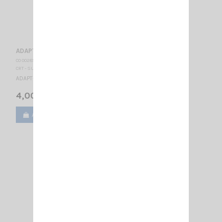
ADAPT- FME-M/SMA -F
CO 002856
CRT - SUPERSTAR
ADAPT- FME-M/SMA -F
4,00 €
Ajouter au panier
Voir