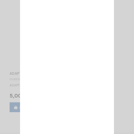
ADAPTATEUR FME-MÂLE / N-MÂLE
CO 002570
ADAPTATEUR FME-MÂLE VERS N-MÂLE
5,00 €
Ajouter au panier
Voir