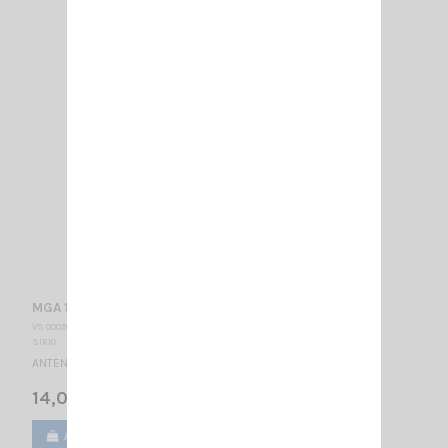
MGA 108-550 PL SIRIO
VS 000910
SIRIO
ANTENNE MOBILE 108…550 MHz réglable / 1/4λ / 670 mm
14,00 €
Ajouter au panier
Voir