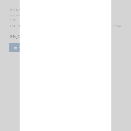
MGA 55-550 S + FME SIRIO
VS 000906
SIRIO
ANTENNE MOBILE 55…300 MHz réglable / Montage S / 1/4λ / 1400 mm
35,00 €
Ajouter au panier
Voir