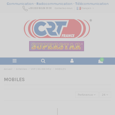
C
ommunication -
R
adiocommunication -
T
élécommunication
+33 (0)3 80 26 91 91
Contactez-nous
Français
0
Accueil
Antennes
VHF / 30-300 Mhz
MOBILES
MOBILES
Pertinence
24