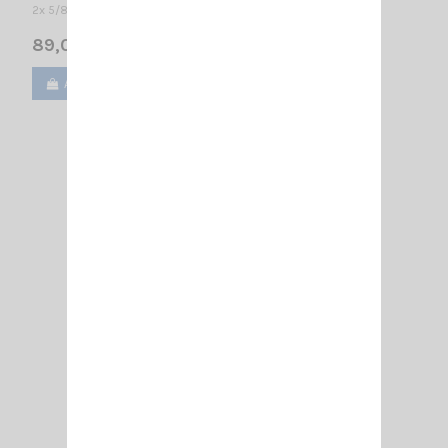
2x 5/8λ Colinéaire / 1080 mm
89,00 €
Ajouter au panier
Voir