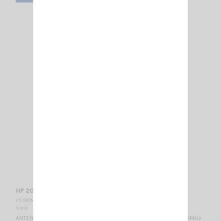
HP 2070 H MAG SIRIO
VS 000548 + AN 001680
SIRIO
ANTENNE MOBILE BIBANDE VHF: 142-148MHz 1/2λ / UHF: 430-440MHz