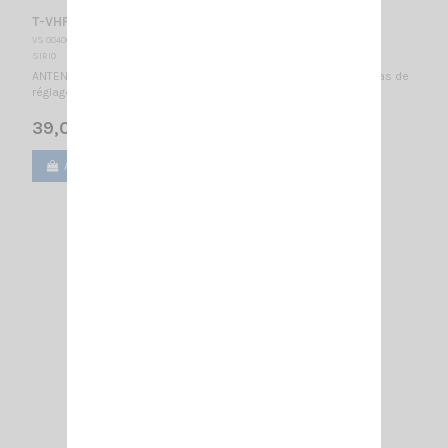
T-VHF 163-173 SIRIO
VS 004060
SIRIO
ANTENNE MOBILE 163…173 MHz / Montage S / 1/4λ / 330 mm - pas de
réglage nécessaire -
39,00 €
Ajouter au panier
Voir