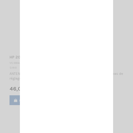
HP 2000 SIRIO
VS 000450
SIRIO
ANTENNE MOBILE 142...149 MHz / Montage PL / 1/2λ / 1060mm - pas de
réglage nécessaire -
46,00 €
Ajouter au panier
Voir