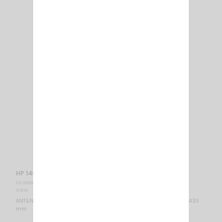
HP 140-175 SIRIO
VS 000985
SIRIO
ANTENNE MOBILE 139.3…175 MHz réglable / Montage PL / 5/8λ / 1435
mm