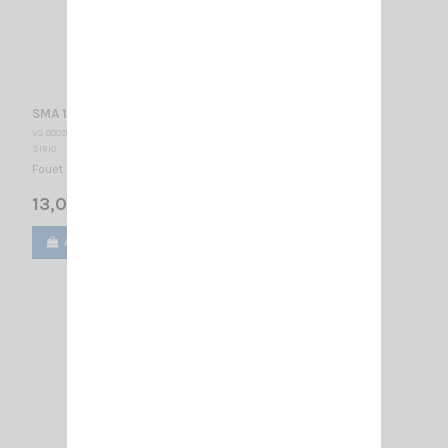
SMA 108-550 radiator SIRIO
VS 000942
SIRIO
Fouet uniquement 108…550 MHz réglable / 1/4λ / 720 mm
13,00 €
Ajouter au panier
Voir