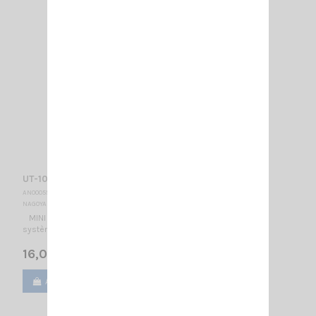
UT-102 UV NAGOYA
AN000555
NAGOYA
MINI ANTENNE MAG UHF/VHF NAGOYA - compatible avec les
systèmes de recherche de chiens
16,00 €
Ajouter au panier
Voir