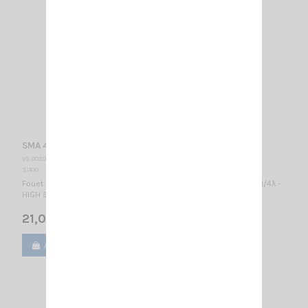
SMA 47-135 radiator SIRIO
VS 002055
SIRIO
Fouet uniquement 46.5…61.5 MHz & 135…175 MHz réglable LOW 1/4λ -
HIGH 5/8λ / 1505 mm
21,00 €
Ajouter au panier
Voir