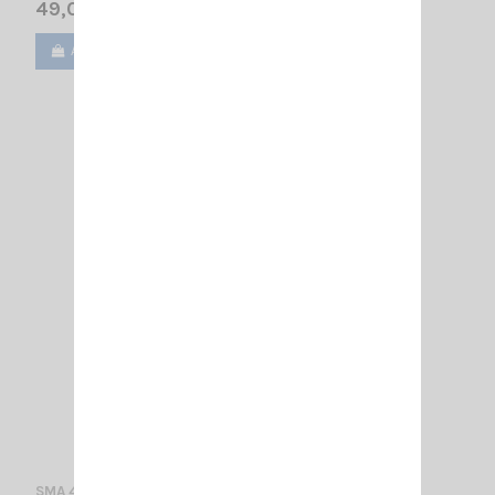
49,00 €
Ajouter au panier
Voir
SMA 47-135 SL + FME SIRIO