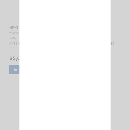
HP-S 136-174 SIRIO
VS 003095
SIRIO
ANTENNE MOBILE 136…174 MHz réglable / Montage PL / 5/8λ / 1480
mm
35,00 €
Ajouter au panier
Voir