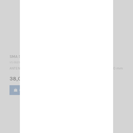
SMA 55-550 S + FME SIRIO
VS 002570
ANTENNE MOBILE 55…300 MHz réglable / Montage S / 1/4λ / 1360 mm
38,00 €
Ajouter au panier
Voir