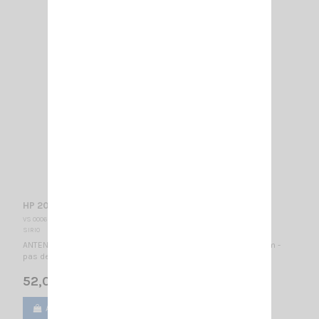
HP 2000 C SIRIO
VS 000695
SIRIO
ANTENNE MOBILE 137...157 MHz / Montage PL / C-loaded / 1410mm -
pas de réglage nécessaire -
52,00 €
Ajouter au panier
Voir