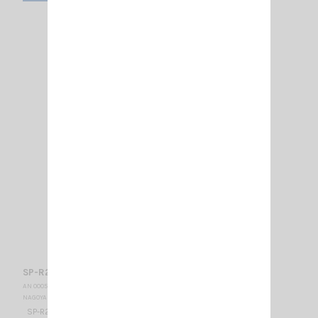
SP-R2 ANTENNE V/U MAG NAGOYA
AN 000560 + AN 001680
NAGOYA
SP-R2 ANTENNE MAGNÉTIQUE VHF-UHF 42 CM