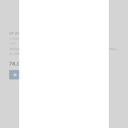
HP 2070 R MAG SIRIO
VS 000460 + AN 001680
SIRIO
ANTENNE MOBILE BIBANDE VHF: 142-148MHz 1/2λ / UHF: 430-440MHz
2x 5/8λ Colinéaire / 1000 mm
78,00 €
Ajouter au panier
Voir