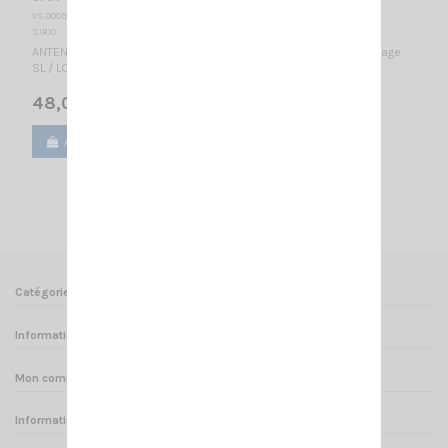
VS 000935
SIRIO
ANTENNE MOBILE 46.5…61.5 MHz & 135…175 MHz réglable / Montage
SL / LOW 1/4λ - HIGH 5/8λ / 1505 mm
48,00 €
Ajouter au panier
Voir
1
2
Catégories
Informations
Mon compte
Informations sur votre boutique