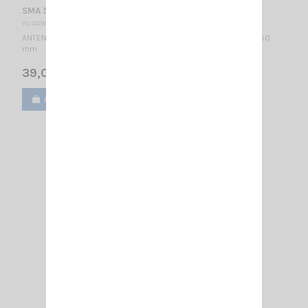
SMA 55-550 SL + FME SIRIO
VS 002635
ANTENNE MOBILE 55…550 MHz réglable / Montage SL / 1/4λ / 1360
mm
39,00 €
Ajouter au panier
Voir