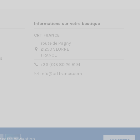
Informations sur votre boutique
CRT FRANCE
route de Pagny
21250 SEURRE
FRANCE
es
+33 (0)3 80 26 91 91
info@crtfrance.com
 votre navigation.