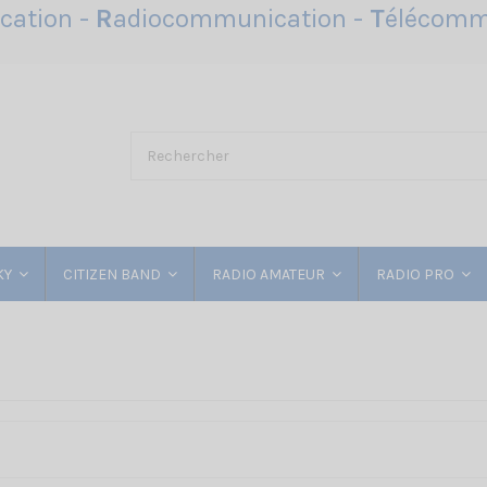
ation -
R
adiocommunication -
T
élécomm
KY
CITIZEN BAND
RADIO AMATEUR
RADIO PRO