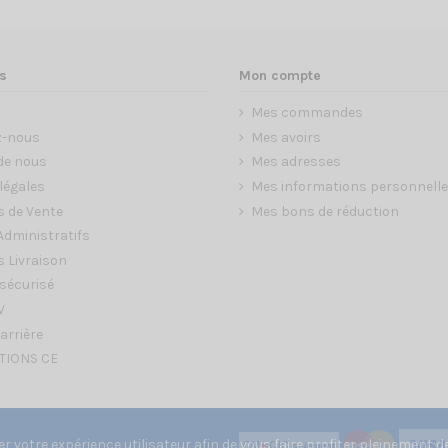
s
Mon compte
Mes commandes
z-nous
Mes avoirs
de nous
Mes adresses
légales
Mes informations personnell
s de Vente
Mes bons de réduction
dministratifs
 Livraison
sécurisé
V
arrière
TIONS CE
 votre expérience utilisateur afin de vous faire profiter pleinement de