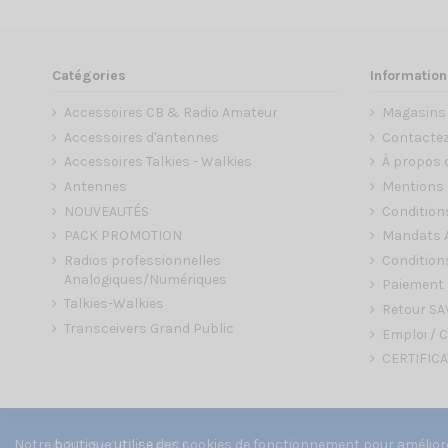
Catégories
Information
Accessoires CB & Radio Amateur
Magasins
Accessoires d'antennes
Contacte
Accessoires Talkies - Walkies
À propos 
Antennes
Mentions 
NOUVEAUTÉS
Condition
PACK PROMOTION
Mandats A
Radios professionnelles
Conditions
Analogiques/Numériques
Paiement 
Talkies-Walkies
Retour SA
Transceivers Grand Public
Emploi / C
CERTIFICA
Notre boutique utilise des cookies de fonctionnement pour améliorer
© 2025 - CRT FRANCE