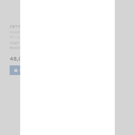
CRT FP 00 JAUNE
PM 000775
CRT - SUPERSTAR
TALKY WALKY RADIO AMATEUR BIBANDE - AFFICHEUR BLEU
MULTICOULEURS
48,00 €
Ajouter au panier
Voir