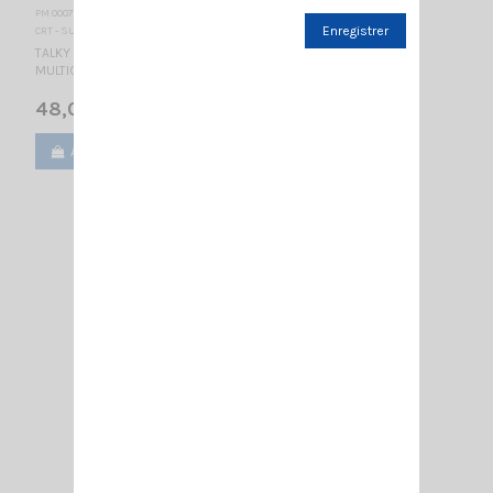
PM 000770
Enregistrer
CRT - SUPERSTAR
TALKY WALKY RADIO AMATEUR BIBANDE - AFFICHEUR BLEU
MULTICOULEURS
48,00 €
Ajouter au panier
Voir