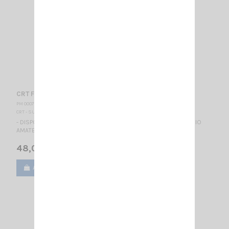
CRT FP 00 CAMO
PM 000778
CRT - SUPERSTAR
- DISPONIBLE - *** COULEUR CAMOUFLAGE *** TALKY WALKY RADIO
AMATEUR BIBANDE - AFFICHEUR BLEU MULTICOULEURS
48,00 €
Ajouter au panier
Voir