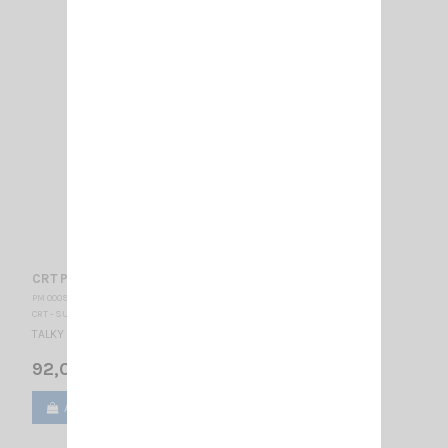
CRT P2N2 HAM
PM 000915
CRT - SUPERSTAR
TALKY WALKY RADIO AMATEUR VHF
92,00 €
Ajouter au panier
Voir