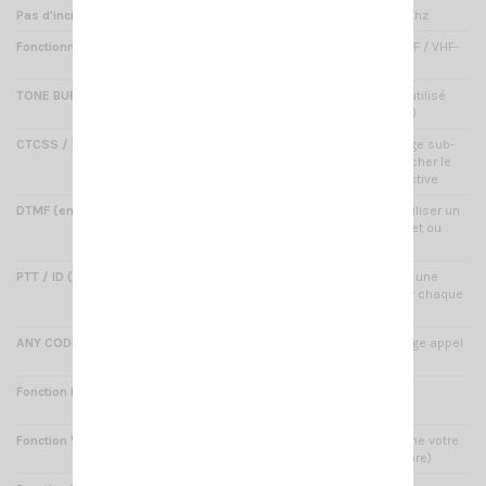
Pas d'incrémentation
2.5 / 5 / 6.25 / 10 / 12.5 / 25 Khz
Fonctionnement
UHF-VHF / UHF-UHF / VHF-VHF / VHF-
UHF
TONE BURST
Oui : tonalité généralement utilisé
pour ouvrir un relais (1750Hz)
CTCSS / DCS (encodeur/décodeur)
50 CTCSS / 208 DCS : codage sub-
audio permettant de déclencher le
squelch d'une manière sélective
DTMF (encodeur)
Oui : codage par ton, pour utiliser un
relais, une passerelle internet ou
autre (inclus d'origine)
PTT / ID (identifiant appelant)
Oui : permet de programmer une
suite de tons différents pour chaque
appelant
ANY CODE
Oui : code identifiant + codage appel
sélectif
Fonction DOUBLE VEILLE
Oui : écoute scan de deux
fréquences
Fonction VOX
Oui : cette fonction déclenche votre
microphone au son (main libre)