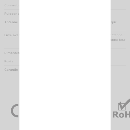
Connectique
CRT type K
Puissance de sortie audio
1W
Antenne
20 cm / haut gain / connectique
SMA-Femelle
Livré avec
Chargeur de table, batterie, antenne, 1
dragonne tour de cou, 1 dragonne tour
de main et clip ceinture
Dimensions
122 x 63x 36 mm
Poids
260 g
Garantie
2 ans