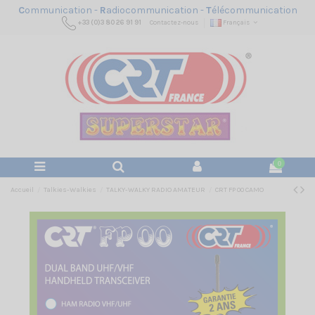
C
ommunication -
R
adiocommunication -
T
élécommunication
+33 (0)3 80 26 91 91
Contactez-nous
Français
0
Accueil
Talkies-Walkies
TALKY-WALKY RADIO AMATEUR
CRT FP 00 CAMO