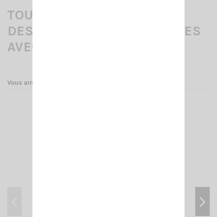
TOUS LES ACCESSOIRES CI-
DESSOUS SONT COMPATIBLES
AVEC LE CRT FP00
Vous aimerez aussi