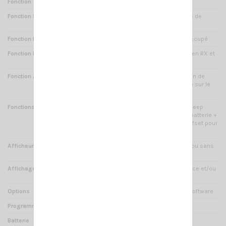
Fonction TOT
Oui : anti bavard
Fonction SCAN
Oui : recherche automatique de
canaux occupés (balayage)
Fonction BCLO
Oui : verrouillage du canal occupé
Fonction REVERSE
Oui : la fréquence TX passe en RX et
inversement
Fonction ALARME
Oui : l'appareil émettra un son de
sirène et transmettra ce son sur le
canal courant
Fonctions diverses
Verrouillage des touches + Beep
touches + Économiseur de batterie +
Lampe torche + Décalage Offset pour
répéteur + Fonction clonage
Afficheur
Écran LCD : bleu, vert, violet ou sans
couleur
Affichage
Double affichage de fréquence et/ou
canal au choix
Options
Câble de programmation + software
Programmable par ordinateur
Oui
Batterie
Li-ion 1600 mAh * 7.2V