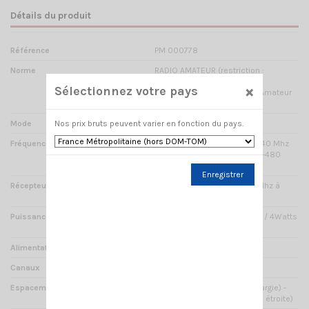
Détails du produit
Référence
PM 000778
Norme
RADIO AMATEUR (restriction :
utilisation en émission avec
×
Sélectionnez votre pays
certificat d'opérateur Radio Amateur
obligatoire)
Nos prix bruts peuvent varier en fonction du pays.
Mode
VHF / UHF
Fréquences
RX/TX : 144-146 Mhz / 430-440 Mhz
(EXPORT : 136-174 Mhz / 400-480
Mhz)
Enregistrer
Récepteur
Oui : réception radio FM 65Mhz à
108Mhz
Puissance
VHF : 1W / 5Watts -- UHF : 1W / 4Watts
ERP
Alimentation
7.2V DC ± 20%
Canaux
128 canaux / mémoires
Espacement des canaux
25 KHz wide band( bande élargie) -
12.5 KHz narrow band( bande étroite)