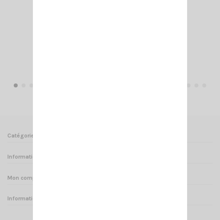
NA 403 SMA-F
24,50 €
Ajouter au panier
Voir
Catégories
Informations
Mon compte
Informations sur votre boutique