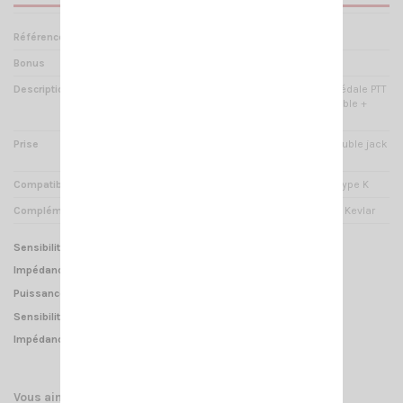
Référence
PM 000560
Bonus
Commutateur PTT cravate
Description
Micro - oreillette CRT avec pédale PTT
équipée d'une pince attachable +
cordon de 1m35
Prise
Connectique CRT type K - double jack
3.5/2.5mm stéréo
Compatibilité
Tous les talky walky CRT et type K
Compléments
Câble de liaison renforcé au Kevlar
Sensibilité HP : 115dB+/- 2dB
Impédance HP: 32 Ohms
Puissance HP : 10 mW
Sensibilité Micro : -38dB
Impédance Micro : 2.2K
Vous aimerez aussi