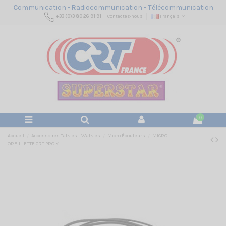
C
ommunication -
R
adiocommunication -
T
élécommunication
+33 (0)3 80 26 91 91
Contactez-nous
Français
0
Accueil
Accessoires Talkies - Walkies
Micro Écouteurs
MICRO
OREILLETTE CRT PRO K