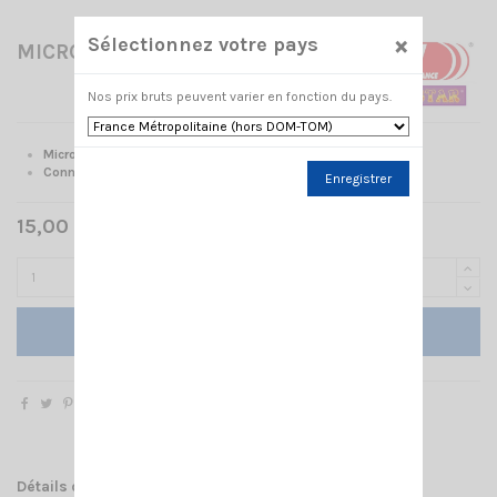
×
Sélectionnez votre pays
MICRO OREILLETTE CRT PRO K
Nos prix bruts peuvent varier en fonction du pays.
Micro-oreillette CRT
Connectique CRT type K
Enregistrer
15,00 € TTC
Ajouter au panier
Détails du produit