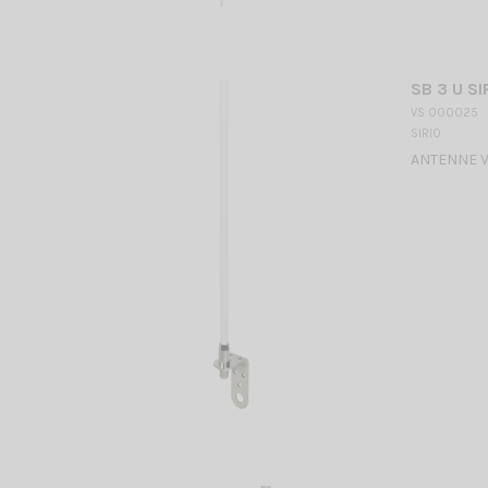
SB 3 U SI
VS 000025
SIRIO
ANTENNE VH