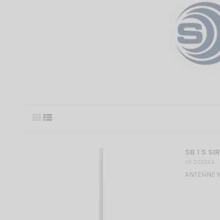
SB 1 S SI
VS 002565
ANTENNE VHF