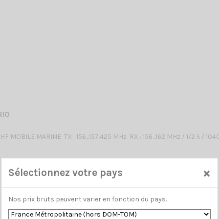
RIO
 MOBILE MARINE TX : 156...157.425 MHz RX : 156...162 MHz / 1/2 λ / 10
×
Sélectionnez votre pays
Nos prix bruts peuvent varier en fonction du pays.