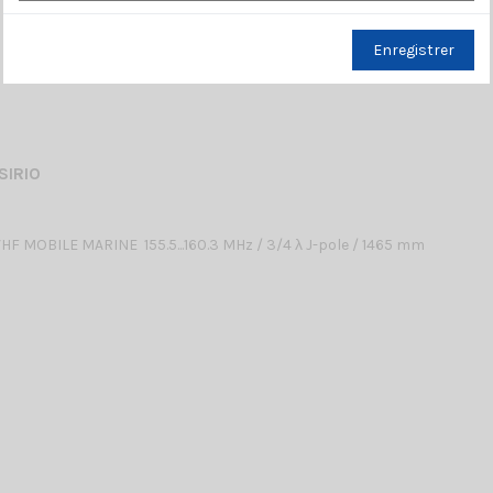
Enregistrer
SIRIO
F MOBILE MARINE 155.5...160.3 MHz / 3/4 λ J-pole / 1465 mm