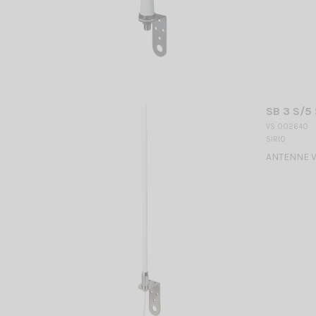
SB 3 S/5 
VS 002640
SIRIO
ANTENNE VH