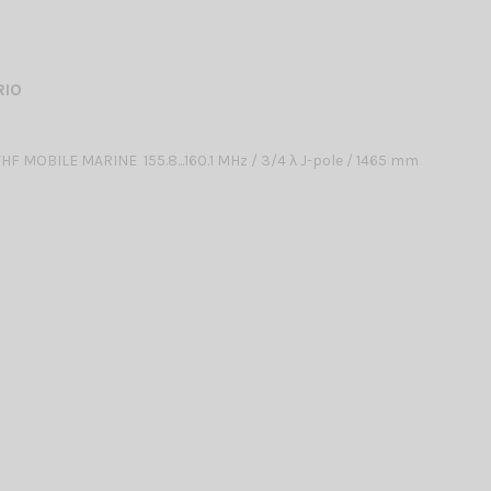
RIO
F MOBILE MARINE 155.8...160.1 MHz / 3/4 λ J-pole / 1465 mm