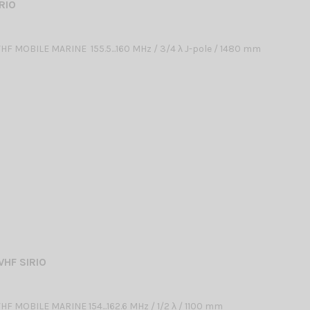
RIO
F MOBILE MARINE 155.5...160 MHz / 3/4 λ J-pole / 1480 mm
VHF SIRIO
F MOBILE MARINE 154...162.6 MHz / 1/2 λ / 1100 mm