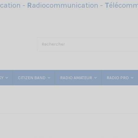
ation -
R
adiocommunication -
T
élécomm
KY
CITIZEN BAND
RADIO AMATEUR
RADIO PRO