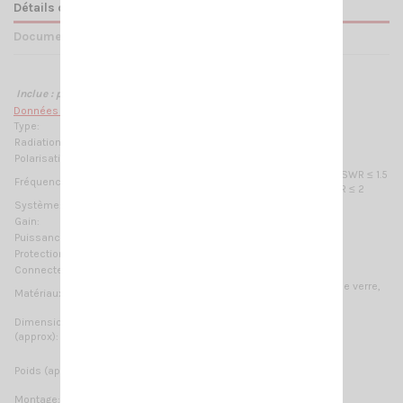
Détails du produit
Documents joints
Inclue : patte de fixation
M-1 (câble non fourni)
Données techniques :
Type:
1/2 λ
Radiation:
Omnidirectionnelle
Polarisation:
Vertical linéaire
TX band: 156 – 157.425 MHz @ SWR ≤ 1.5
Fréquences:
RX band: 156 – 162 MHz @ SWR ≤ 2
Système:
VHF Marine Band
Gain:
0 dBd – 2.15 dBi
Puissance Max:
100 W (CW)
Protection contre la mise à la terre:
DC-Ground
Connecteurr:
UHF-femelle (SO-239)
acier chromé, acier inoxydable 17/7 PH, Fibre de verre,
Matériaux:
Nylon
Dimensions
955 mm / 3.13 ft
(approx):
Poids (approx):
360 gr / 0.79 lb
Montage:
sur mât, sur mur