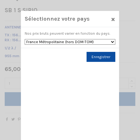
SB 1 S SIRIO
×
Sélectionnez votre pays
ANTENNE VHF MOBILE MARINE /
Nos prix bruts peuvent varier en fonction du pays.
TX : 156...157.425 MHz
RX : 156...162 MHz /
1/2 λ /
955 mm
Enregistrer
65,00 € TTC
Ajouter au panier