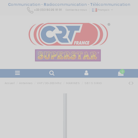
C
ommunication -
R
adiocommunication -
T
élécommunication
+33 (0)3 80 26 91 91
Contactez-nous
Français
0
Accueil
Antennes
VHF / 30-300 Mhz
MARINES
SB 1 S SIRIO