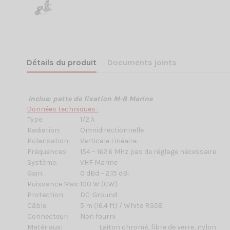
Détails du produit
Documents joints
Inclue: patte de fixation M-8 Marine
Données techniques :
Type:
1/2 λ
Radiation:
Omnidirectionnelle
Polarisation:
Verticale Linéaire
Fréquences:
154 – 162.6 MHz pas de réglage nécessaire
Système:
VHF Marine
Gain:
0 dBd – 2.15 dBi
Puissance Max:
100 W (CW)
Protection:
DC-Ground
Câble:
5 m (16.4 ft) / White RG58
Connecteur:
Non fourni
Matériaux:
Laiton chromé, fibre de verre, nylon