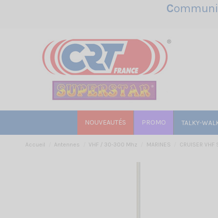
C
ommunic
NOUVEAUTÉS
PROMO
TALKY-WAL
Accueil
Antennes
VHF / 30-300 Mhz
MARINES
CRUISER VHF 