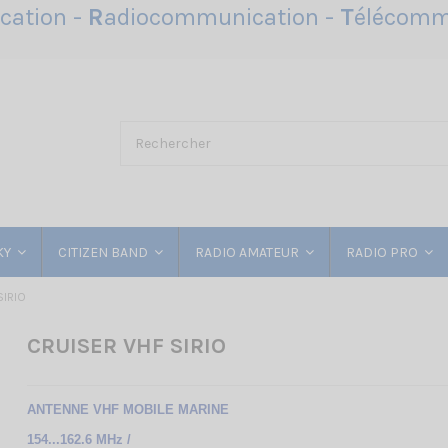
ation -
R
adiocommunication -
T
élécomm
KY
CITIZEN BAND
RADIO AMATEUR
RADIO PRO
SIRIO
CRUISER VHF SIRIO
ANTENNE VHF MOBILE MARINE
154...162.6 MHz /