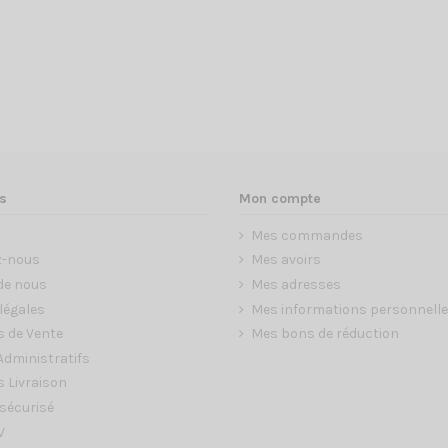
s
Mon compte
Mes commandes
z-nous
Mes avoirs
de nous
Mes adresses
légales
Mes informations personnell
s de Vente
Mes bons de réduction
dministratifs
 Livraison
sécurisé
V