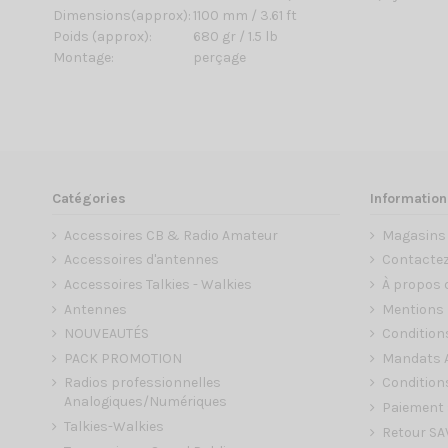
Dimensions(approx):
1100 mm / 3.61 ft
Poids (approx):
680 gr / 1.5 lb
Montage:
perçage
Catégories
Information
Accessoires CB & Radio Amateur
Magasins
Accessoires d'antennes
Contacte
Accessoires Talkies - Walkies
À propos 
Antennes
Mentions 
NOUVEAUTÉS
Condition
PACK PROMOTION
Mandats A
Radios professionnelles
Conditions
Analogiques/Numériques
Paiement 
Talkies-Walkies
Retour SA