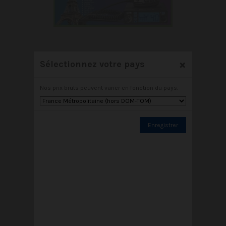
×
Sélectionnez votre pays
NEW CRT ALPHA N
89,00 €
Nos prix bruts peuvent varier en fonction du pays.
Ajouter au panier
Voir
Enregistrer