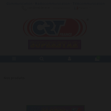
C
ommunication -
R
adiocommunication -
T
élécommunication
+33 (0)3 80 26 91 91
Contactez-nous
Français
0
Nos produits