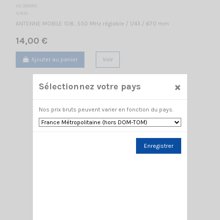
VS 000910
SIRIO
ANTENNE MOBILE 108…550 MHz réglable / 1/4λ / 670 mm
14,00 €
Ajouter au panier
Voir
×
Sélectionnez votre pays
Nos prix bruts peuvent varier en fonction du pays.
Enregistrer