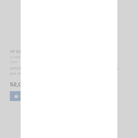
HP 2000 C SIRIO
VS 000695
SIRIO
ANTENNE MOBILE 137...157 MHz / Montage PL / C-loaded / 1410mm -
pas de réglage nécessaire -
52,00 €
Ajouter au panier
Voir