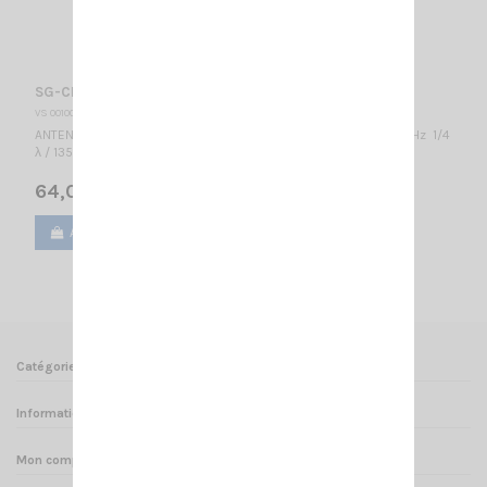
SG-CB/VHF SIRIO
VS 001000
ANTENNE MOBILE BIBANDE HF: 26.45-27.55 MHz, VHF: 139-151 MHz 1/4
λ / 1355 mm
64,00 €
Ajouter au panier
Voir
Catégories
Informations
Mon compte