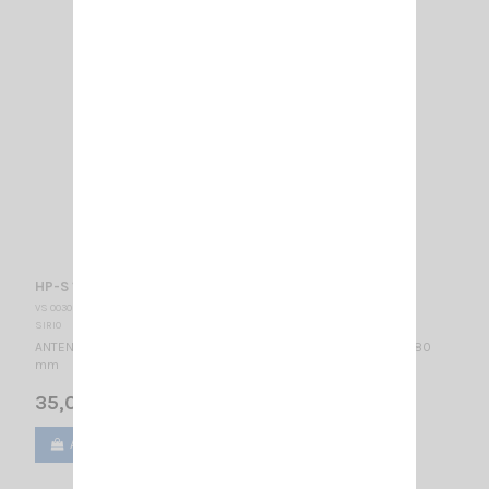
HP-S 136-174 SIRIO
VS 003095
SIRIO
ANTENNE MOBILE 136…174 MHz réglable / Montage PL / 5/8λ / 1480
mm
35,00 €
Ajouter au panier
Voir