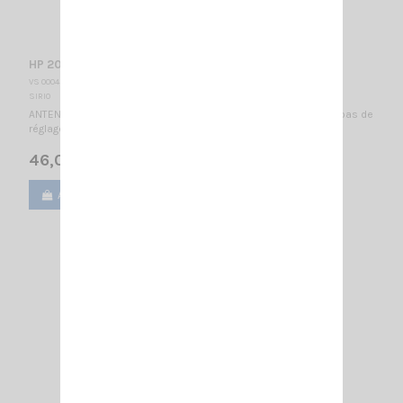
HP 2000 SIRIO
VS 000450
SIRIO
ANTENNE MOBILE 142...149 MHz / Montage PL / 1/2λ / 1060mm - pas de
réglage nécessaire -
46,00 €
Ajouter au panier
Voir