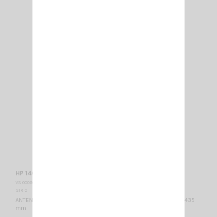
HP 140-175 SIRIO
VS 000985
SIRIO
ANTENNE MOBILE 139.3…175 MHz réglable / Montage PL / 5/8λ / 1435
mm