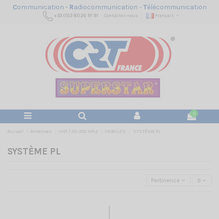
C
ommunication -
R
adiocommunication -
T
élécommunication
+33 (0)3 80 26 91 91
Contactez-nous
Français
0
Accueil
Antennes
VHF / 30-300 Mhz
MOBILES
SYSTÈME PL
SYSTÈME PL
Pertinence
9