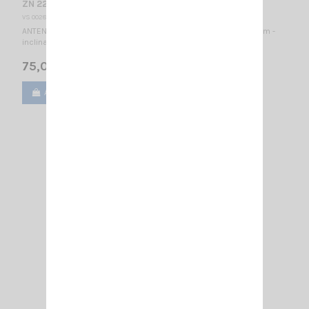
ZN 22 C MONOBAND 145 HI-GAIN SIRIO
VS 002835
ANTENNE MOBILE 143...147 MHz / Montage PL / 2 x 5/8 λ/ 2430 mm -
inclinable 90° - - pas de réglage nécessaire -
75,00 €
Ajouter au panier
Voir