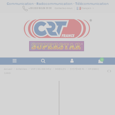
C
ommunication -
R
adiocommunication -
T
élécommunication
+33 (0)3 80 26 91 91
Contactez-nous
Français
0
Accueil
Antennes
VHF / 30-300 Mhz
MOBILES
SYSTÈME PL
HP 2000 C
SIRIO