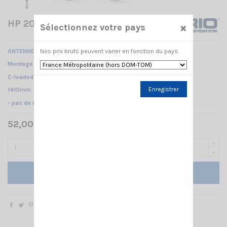
HP 2000 C SIRIO
×
Sélectionnez votre pays
ANTENNE MOBILE 137...157 MHz /
Nos prix bruts peuvent varier en fonction du pays.
Montage PL /
C-loaded /
Enregistrer
1410mm
- pas de réglage nécessaire -
52,00 € TTC
Ajouter au panier