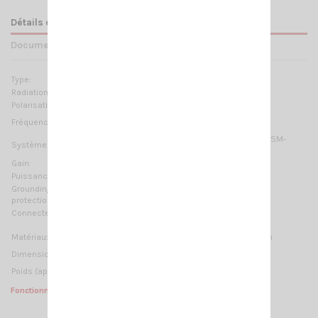
Détails du produit
Documents joints
Type:
C-loaded
Radiation:
Omnidirectional
Polarisation:
Linéaire verticale
137–157 MHZ - pas de réglage nécessaire -
Fréquences:
2m-HAM, VHF Marine Band, ORBCOMM M2M, ISM-
Systèmes:
169MHz
Gain:
2 dB ref. to a λ/4 whip
Puissance Max:
150 W (CW)
Grounding
DC-Ground
protection:
Connecteur:
UHF-mâle (PL-259)
Matériaux:
Laiton chromé, Acier inoxydable 17/7 PH, Nylon
1410 mm / 3.48 ft
Dimension (approx):
Poids (approx):
320 gr / 0.71 lb
Fonctionne sans plan de masse.