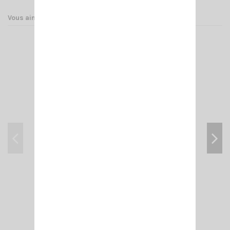
Vous aimerez aussi
PM 100 PL SIRIO
34,00 €
Ajouter au panier
Voir