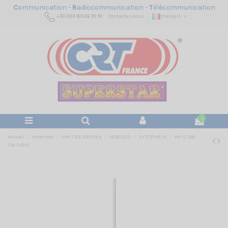
C
ommunication -
R
adiocommunication -
T
élécommunication
+33 (0)3 80 26 91 91
Contactez-nous
Français
0
Accueil
Antennes
VHF / 30-300 Mhz
MOBILES
SYSTÈME PL
HP-S 136-
174 SIRIO