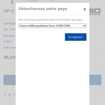
×
Sélectionnez votre pays
HP-S 136-174 SIRIO
Nos prix bruts peuvent varier en fonction du pays.
ANTENNE MOBILE
136…174 MHz réglable /
Montage PL /
Enregistrer
5/8λ /
1480 mm
35,00 € TTC
Ajouter au panier