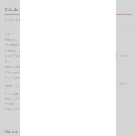
Détails du produit
Documents joints
Type:
5/8 λ
Radiation:
Omnidirectionnelle
Polarisation:
Linéaire verticale
Fréquences:
136 … 174 MHz Réglable
Systèmes:
2m-HAM, VHF Marine Band, ORBCOMM M2M, ISM-169MHz
Gain:
4.15 dBi
Bandwidth:
≥ 6.7MHz @ SWR ≤ 2
Puissance Max:
200 W (CW)
Connecteur:
UHF-mâle (PL-259)
Laiton chromé, Acier inoxydable 17/7 PH, Thermoplastique
Matériaux:
stabilisé UV, PTFE
Hauteur
1480 mm / 4.86 ft
(approx):
Poids
270 gr / 0.6 lb
(approx):
Vous aimerez aussi