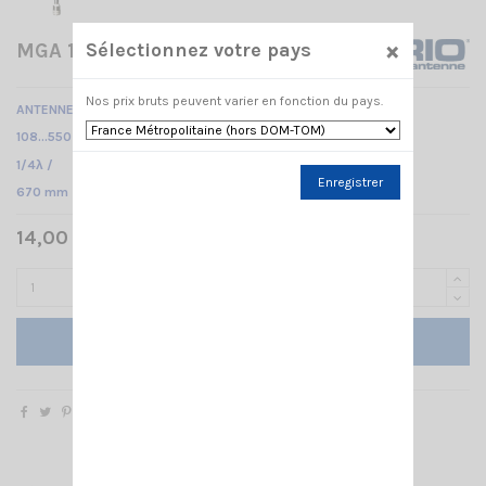
×
Sélectionnez votre pays
MGA 108-550 PL SIRIO
Nos prix bruts peuvent varier en fonction du pays.
ANTENNE MOBILE
108…550 MHz réglable /
1/4λ /
Enregistrer
670 mm
14,00 € TTC
Ajouter au panier