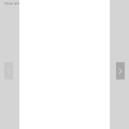
Vous aimerez aussi
HP AC/U + CÂBLE SIRIO
29,00 €
Ajouter au panier
Voir