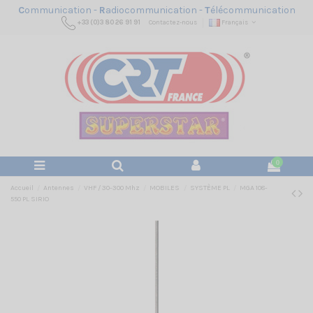
C
ommunication -
R
adiocommunication -
T
élécommunication
+33 (0)3 80 26 91 91
Contactez-nous
Français
0
Accueil
Antennes
VHF / 30-300 Mhz
MOBILES
SYSTÈME PL
MGA 108-
550 PL SIRIO