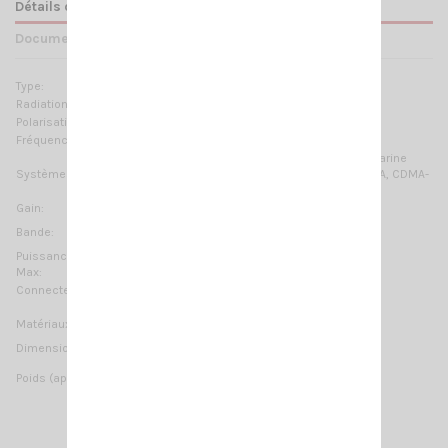
Détails du produit
Documents joints
Type:
1/4 λ
Radiation:
Omnidirectionnelle
Polarisation:
Linéaire verticale
Fréquences:
108 … 550 MHz réglable
2m-HAM, 1.25m-HAM, 70cm-HAM, VHF Airband, VHF Marine
Systèmes:
Band, ORBCOMM M2M, AIS-162MHz, TETRA-350, TETRA, CDMA-
450, LTE-450, ISM-169MHz, VHF-260MHz
Gain:
0 dB ref. to a λ/4 whip
≥ 11.5MHz @ SWR ≤ 2
Bande:
Puissance
100 W (CW)
Max:
Connecteur:
UHF-mâle (PL-259)
Matériaux:
Laiton chromé, acier inoxydable
670 mm / 2.2 ft
Dimension (approx):
70 gr / 0.15 lb
Poids (approx):