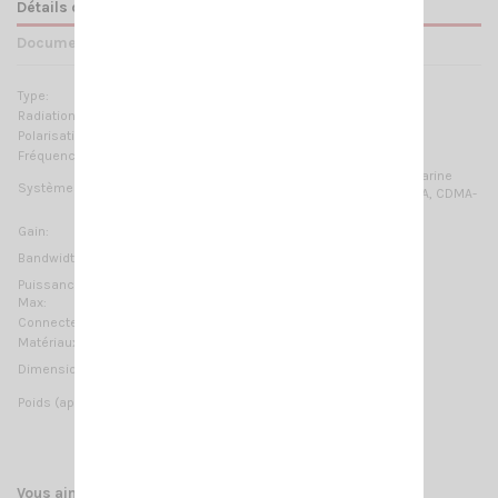
Détails du produit
Documents joints
Type:
1/4 λ
Radiation:
Omnidirectionnelle
Polarisation:
Linéaire verticale
Fréquences:
108 … 550 MHz Réglable
2m-HAM, 1.25m-HAM, 70cm-HAM, VHF Airband, VHF Marine
Systèmes:
Band, ORBCOMM M2M, AIS-162MHz, TETRA-350, TETRA, CDMA-
450, LTE-450, ISM-169MHz, VHF-260MHz
Gain:
0 dB ref. to a λ/4 whip
≥ 11MHz @ SWR ≤ 2
Bandwidth:
Puissance
100 W (CW)
Max:
Connecteur:
UHF-mâle (PL-259)
Matériaux:
Laiton chromé, Acier inoxydable
663 mm / 2.18 ft
Dimension (approx):
55 gr / 0.12 lb
Poids (approx):
Vous aimerez aussi