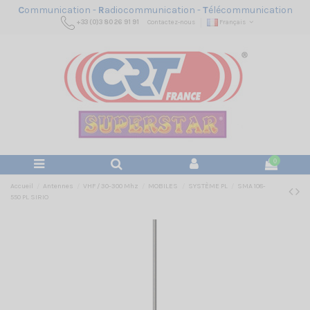
C
ommunication -
R
adiocommunication -
T
élécommunication
+33 (0)3 80 26 91 91
Contactez-nous
Français
0
Accueil
Antennes
VHF / 30-300 Mhz
MOBILES
SYSTÈME PL
SMA 108-
550 PL SIRIO