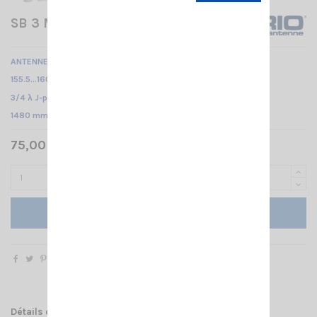
SB 3 M SIRIO
ANTENNE VHF MOBILE MARINE
155.5...160 MHz /
3/4 λ J-pole /
1480 mm
75,00 € TTC
Ajouter au panier
Détails du produit