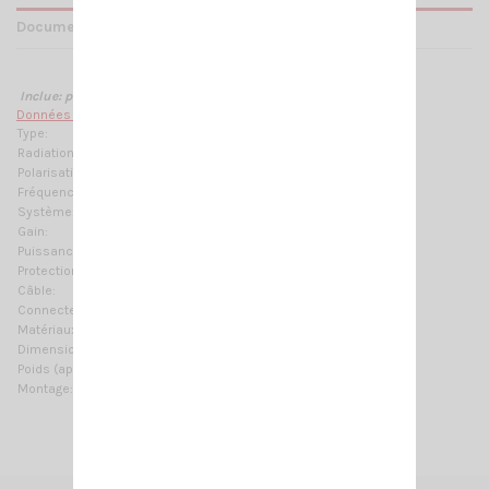
Documents joints
Inclue: patte de fixation
M-8 Marine
Données techniques :
Type:
3/4 λ J-pole
Radiation:
Omnidirectionnelle
Polarisation:
Verticale Linéaire
Fréquences:
155.5 - 160 MHz pas de réglage nécessaire
Système:
VHF Marine
Gain:
2 dBd – 4.15 dBi
Puissance Max:
100 W (CW)
Protection:
DC-Ground
Câble:
5 m (16.4 ft) / RF100 blanc
Connecteur:
Non fourni
Matériaux:
Laiton chromé, fibre de verre, nylon
Dimensions (approx):
1480 mm / 4.86 ft
Poids (approx):
750 gr / 1.65 lb
Montage:
Perçage