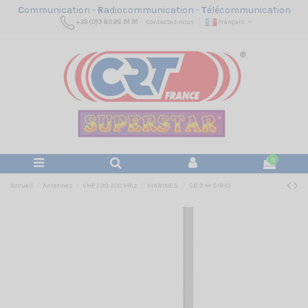
C
ommunication -
R
adiocommunication -
T
élécommunication
+33 (0)3 80 26 91 91
Contactez-nous
Français
0
Accueil
Antennes
VHF / 30-300 Mhz
MARINES
SB 3 M SIRIO