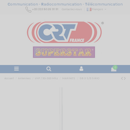
C
ommunication -
R
adiocommunication -
T
élécommunication
+33 (0)3 80 26 91 91
Contactez-nous
Français
0
Accueil
Antennes
VHF / 30-300 Mhz
MARINES
SB 3 S/5 SIRIO