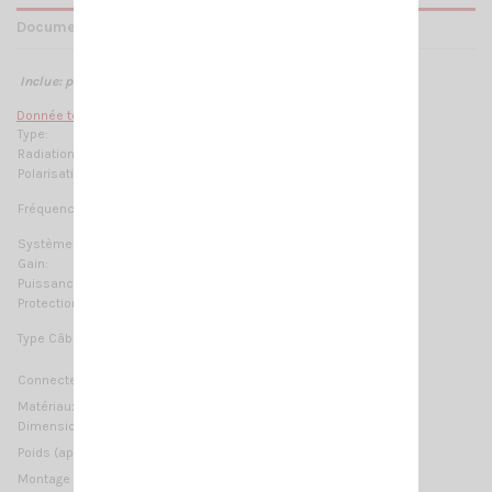
Documents joints
Inclue: patte de fixation
M-1
Donnée technique :
Type:
3/4 λ J-pole
Radiation:
Omnidirectionnelle
Polarisation:
Vertical Linéaire
Fréquences:
155.5 – 160.3 MHz pas de réglage nécessaire
Système:
VHF Marine
Gain:
2 dBd – 4.15 dBi
Puissance Max:
100 W (CW)
Protection:
DC-Ground
Type Câble:
5 m (16.4 ft) / RG58 blanc
non fourni
Connecteur:
Matériaux
Laiton chromé, fibre de verre, nylon
Dimensions (approx):
1465 mm / 4.81 ft
485 gr / 1.07 lb
Poids (approx):
Montage
sur mât, sur mur