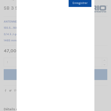
Enregistrer
SB 3 S/5 SIRIO
ANTENNE VHF MOBILE MARINE
155.5...160.3 MHz /
3/4 λ J-pole /
1465 mm
47,00 € TTC
Ajouter au panier
Détails du produit