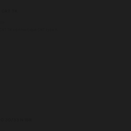
 CRT TK
TAR
RT TK connectique CRT type K
O 30/33 N 1BR