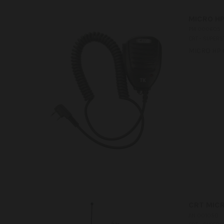
MICRO HP
PM 000605
CRT - SUPERS
MICRO HP C
CRT MICR
AN 001050