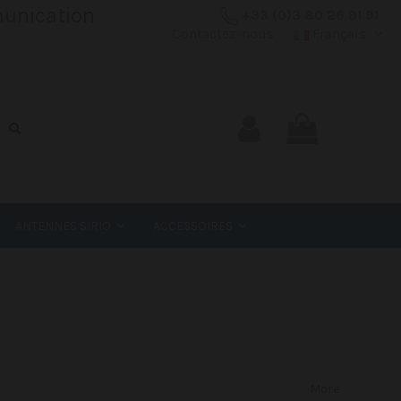
unication
+33 (0)3 80 26 91 91
Contactez-nous
Français
ANTENNES SIRIO
ACCESSOIRES
More