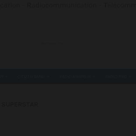
ation -
R
adiocommunication -
T
élécomm
KY
CITIZEN BAND
RADIO AMATEUR
RADIO PRO
 - SUPERSTAR