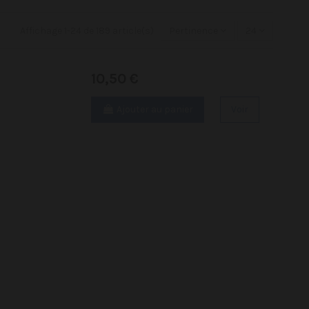
Affichage 1-24 de 189 article(s)
Pertinence
24
10,50 €
Ajouter au panier
Voir