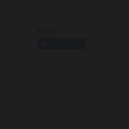
8,00 €
Ajouter au panier
Voir
mmande)