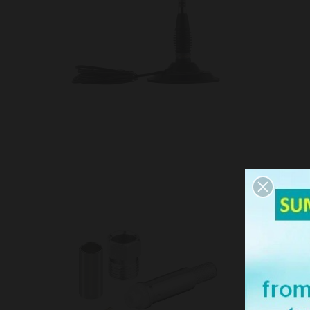
FME-FEME
CO 000265
CRT - SUPERS
FME-FEMELL
Rupture de