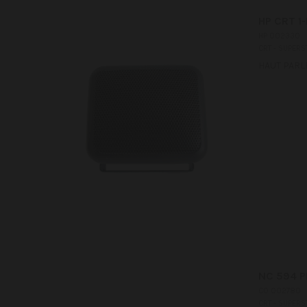
HP CRT 1-
HP 002330
CRT - SUPERS
HAUT PARL
NC 594 P
CO 002780
CRT - SUPERS