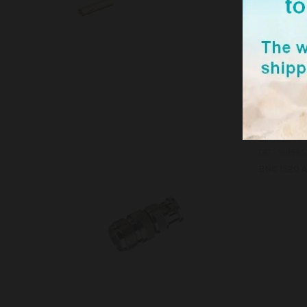
BNC 1520
CO 002890
CRT - SUPERS
BNC 1520 