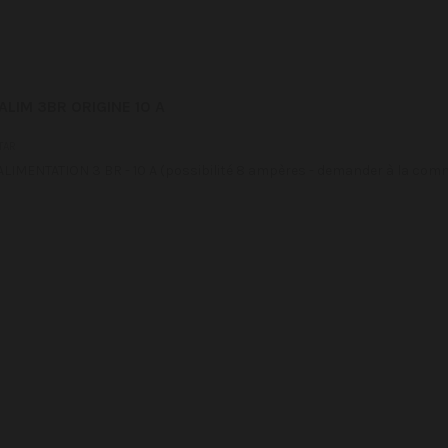
LIM 3BR ORIGINE 10 A
TAR
MENTATION 3 BR - 10 A (possibilité 8 ampères - demander à la co