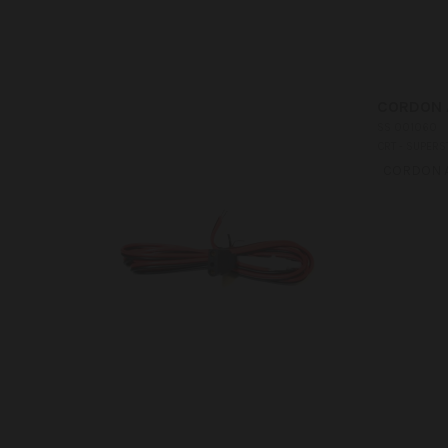
CORDON A
SS 001060
CRT - SUPERS
CORDON ALI