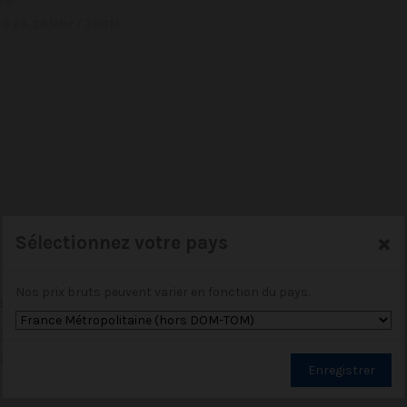
TAR
B 26...28Mhz / 38CM
×
Sélectionnez votre pays
Nos prix bruts peuvent varier en fonction du pays.
 SUPERSTAR
TAR
OBILE MAGNÉTIQUE / 26…28 MHz réglable / CB 27MHz / 1500 mm
Enregistrer