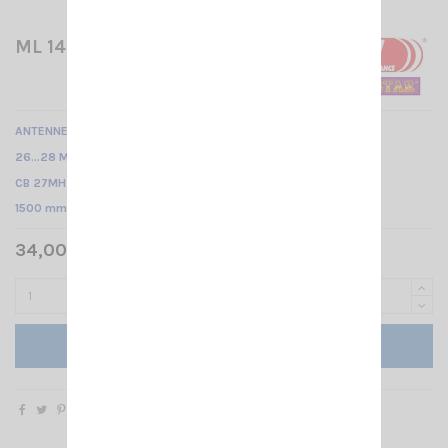
ML 145 N SUPERSTAR
ANTENNE MOBILE MAGNÉTIQUE /
26…28 MHz réglable /
CB 27MHz /
1500 mm
34,00 € TTC
Ajouter au panier