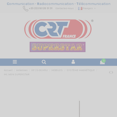
C
ommunication -
R
adiocommunication -
T
élécommunication
+33 (0)3 80 26 91 91
Contactez-nous
Français
0
Accueil
Antennes
HF / 0-30 Mhz
MOBILES
SYSTÈME MAGNÉTIQUE
ML 145 N SUPERSTAR