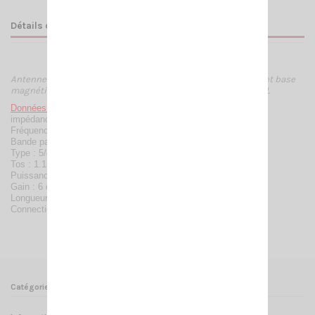
Détails du produit
Antenne magnétique avec brin full inox montée sur ressort et base
magnétique de diamètre 145 mm et 3.80 mètres de câble + PL
Données techniques :
impédance : 50 ohms
Fréquence couverte : 26 - 28 Mhz
Bande passante : 2000 kHz - 200 CX
Type : 5/8 ondes
Tos : 1.1 / 1.5
Puissance max : 500 watts PeP
Gain : 6 dB
Longueur : +/- 150 cm
Connection standard : type UHF
Catégories