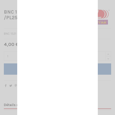
BNC 1521 UG 273U ADAPT.BNC
/PL259 MALE
BNC 1521 UG 273U ADAPT.BNC /PL259MALE
4,00 € TTC
Ajouter au panier
Détails du produit