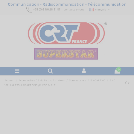
C
ommunication -
R
adiocommunication -
T
élécommunication
+33 (0)3 80 26 91 91
Contactez-nous
Français
0
Accueil
Accessoires CB & Radio Amateur
Connecteurs
BNC et TNC
BNC
1521 UG 273U ADAPT.BNC /PL259 MALE