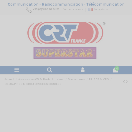
C
ommunication -
R
adiocommunication -
T
élécommunication
+33 (0)3 80 26 91 91
Contactez-nous
Français
0
Accueil
Accessoires CB & Radio Amateur
Connecteurs
PRISES MICRO
NC 594 PRISE MICRO 4 BROCHES COUDEES