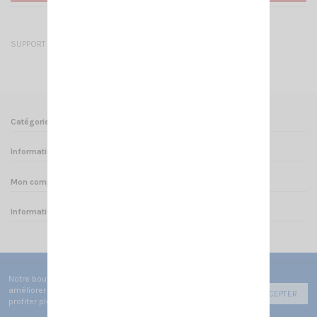
SUPPORT MICRO A VIS PERCAGE FOURNI AVEC LES VIS DE FIXATION
Catégories
Informations
Mon compte
Informations sur votre boutique
Notre boutique utilise des cookies de fonctionnement pour
améliorer votre expérience utilisateur afin de vous faire
ACCEPTER
profiter pleinement de votre navigation.
© 2025 - CRT FRANCE