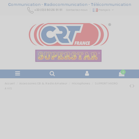
C
ommunication -
R
adiocommunication -
T
élécommunication
+33 (0)3 80 26 91 91
Contactez-nous
Français
0
Accueil
Accessoires CB & Radio Amateur
Microphones
SUPPORT MICRO
A VIS