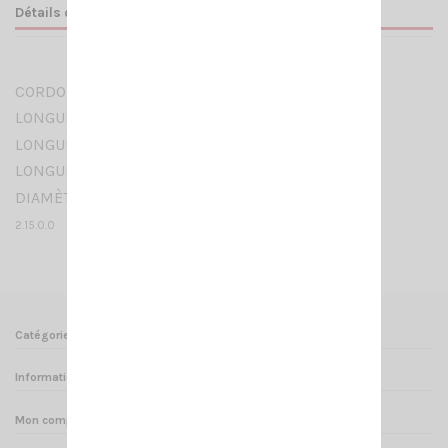
Détails du produit
CORDON SPIRALE MICRO 4 FILS + MASSE
LONGUEUR SPIRALE AU REPOS : 23CM
LONGUEUR SPIRALE ÉTIRÉE : 140CM
LONGUEUR EXTRÉMITÉ DROITE : 20CM
DIAMÈTRE CÂBLE : 0.6CM
2.15.0.0
Catégories
Informations
Mon compte