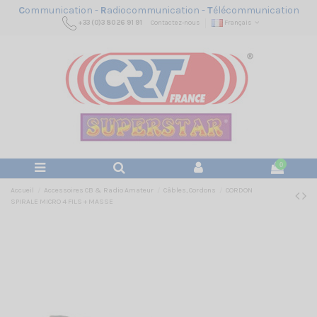
C
ommunication -
R
adiocommunication -
T
élécommunication
+33 (0)3 80 26 91 91
Contactez-nous
Français
0
Accueil
Accessoires CB & Radio Amateur
Câbles, Cordons
CORDON
SPIRALE MICRO 4 FILS + MASSE