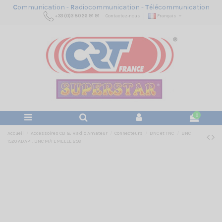
C
ommunication -
R
adiocommunication -
T
élécommunication
+33 (0)3 80 26 91 91
Contactez-nous
Français
0
Accueil
Accessoires CB & Radio Amateur
Connecteurs
BNC et TNC
BNC
1520 ADAPT. BNC M/FEMELLE 258