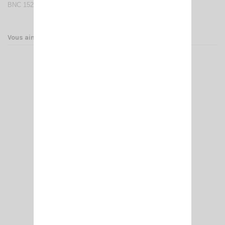
BNC 1520 ADAPT. BNC M/FEMELLE 258
Vous aimerez aussi
UT-72 U/V NAGOYA
23,00 €