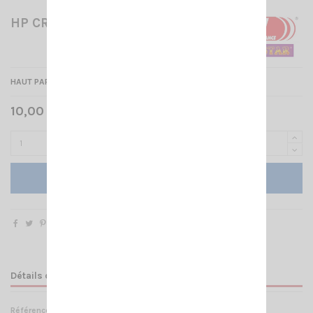
HP CRT 1-E
HAUT PARLEUR EXTERNE
10,00 € TTC
Ajouter au panier
Détails du produit
Référence
HP 002330