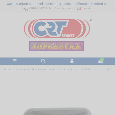
C
ommunication -
R
adiocommunication -
T
élécommunication
+33 (0)3 80 26 91 91
Contactez-nous
Français
0
Accueil
Accessoires CB & Radio Amateur
Haut parleurs
HP CRT 1-E