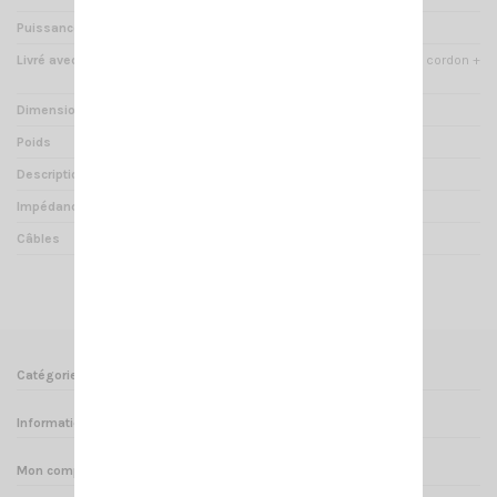
Puissance
5 Watts
Livré avec
Étrier de fixation + visserie + cordon +
prise jack 3.5mm
Dimensions
86 x 69 x 48 mm
Poids
200 g
Description
Haut parleur externe
Impédance
8 Ohms
Câbles
185cm
Catégories
Informations
Mon compte