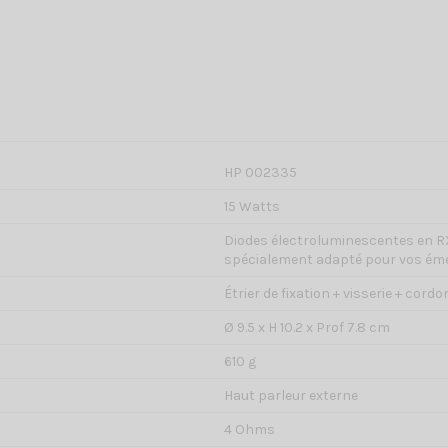
HP 002335
15 Watts
Diodes électroluminescentes en RX
spécialement adapté pour vos éme
Étrier de fixation + visserie + cord
Ø 9.5 x H 10.2 x Prof 7.8 cm
610 g
Haut parleur externe
4 Ohms