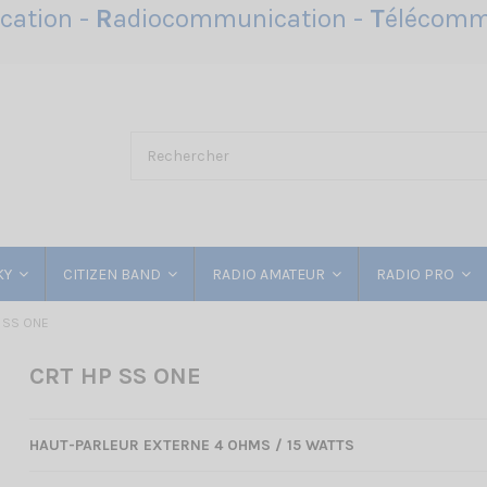
ation -
R
adiocommunication -
T
élécomm
KY
CITIZEN BAND
RADIO AMATEUR
RADIO PRO
 SS ONE
CRT HP SS ONE
HAUT-PARLEUR EXTERNE 4 OHMS / 15 WATTS