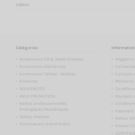
Câbles
Catégories
Information
Accessoires CB & Radio Amateur
Magasins
Accessoires d'antennes
Contacte
Accessoires Talkies - Walkies
À propos 
Antennes
Mentions 
NOUVEAUTÉS
Condition
PACK PROMOTION
Mandats A
Radios professionnelles
Conditions
Analogiques/Numériques
Paiement 
Talkies-Walkies
Retour SA
Transceivers Grand Public
Emploi / C
CERTIFICA