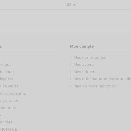
165cm
s
Mon compte
Mes commandes
z-nous
Mes avoirs
de nous
Mes adresses
légales
Mes informations personnell
s de Vente
Mes bons de réduction
dministratifs
 Livraison
sécurisé
V
arrière
TIONS CE