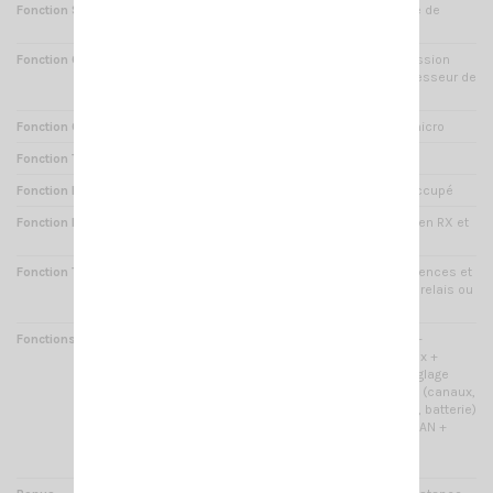
Fonction SCAN
Oui : recherche automatique de
canaux occupés (balayage)
Fonction COMPANDER
Oui : permet d'avoir une émission
avec une voix claire (compresseur de
modulation)
Fonction CHUCHOTEUR
Oui : sensibilité accrue du micro
Fonction TX/OFF
Oui : interdiction d'émission
Fonction BCLO
Oui : verrouillage du canal occupé
Fonction REVERSE
Oui : la fréquence TX passe en RX et
inversement
Fonction TALK AROUND
Oui : permet d'inverser fréquences et
codages sans passé par un relais ou
autre
Fonctions diverses
Réglage du canal prioritaire +
verrouillage sélecteur canaux +
économiseur de batterie (réglage
possible) + synthèse vocale (canaux,
niveau : squelch, puissance, batterie)
+ saut de canal en mode SCAN +
élimination temporaire des
interférences ect ...