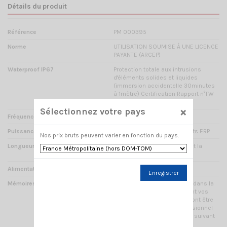
Détails du produit
Référence
PM 000395
Norme
UTILISATION SOUMISE À UNE LICENCE
PAYANTE (ARCEP)
Waterproof IP67
Protection totale aux intrusions
d'éléments solides et liquides
(immersion accidentelle 30minutes
à 1mètre) Certification Rapport n°TW
1101029
×
Sélectionnez votre pays
Fréquences
UHF COM 400 - 470 mHz
Puissance
0.5 Watts / 1.5 Watts / 4 Watts ERP
Nos prix bruts peuvent varier en fonction du pays.
Longueur de Portée
Estimée de 5 à 15 km suivant la
configuration du terrain
Alimentation
7.4 Volts DC
Enregistrer
Mémoires
128 canaux programmables dans la
bande 400 - 470 mHz suivant vos
fréquences attribuées, devront être
programmées par un professionnel
(prix programmation en plus suivant
configuration)