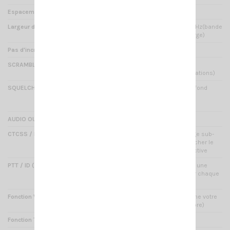
Espacement des canaux
12.5kHz / 20kHz / 25kHz
Largeur de bande
12.5kHz(bande étroite) / 20kHz(bande
moyenne) / 25kHz(bande large)
Pas d'incrémentation
5kHz / 6.25kHz
SCRAMBLER
Oui : procédé de cryptage
(confidentialité des conversations)
SQUELCH
Oui : élimination du bruit de fond
(réglage du niveau, arrêt
total/temporaire)
AUDIO OUTPUT
1000 mW / 10%
CTCSS / DCS (encodeur/décodeur)
50 CTCSS / 232 DCS : codage sub-
audio permettant de déclencher le
squelch d'une manière sélective
PTT / ID (identifiant appelant)
Oui : permet de programmer une
suite de tons différents pour chaque
appelant
Fonction VOX
Oui : cette fonction déclenche votre
microphone au son (main libre)
Fonction TOT
Oui : anti bavard