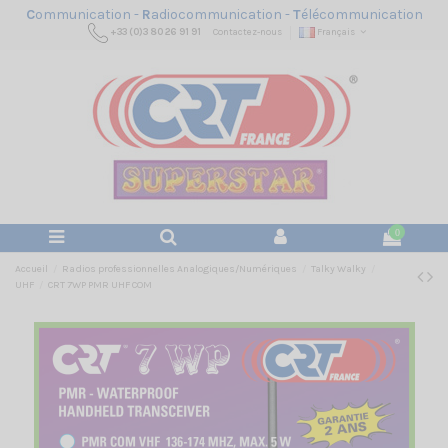
C
ommunication -
R
adiocommunication -
T
élécommunication
+33 (0)3 80 26 91 91
Contactez-nous
Français
0
Accueil
Radios professionnelles Analogiques/Numériques
Talky Walky
UHF
CRT 7WP PMR UHF COM