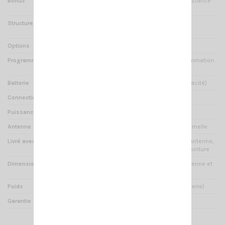
Bonus
Châssis en métal haute résistance
en Aluminium
Structure
Boitier en ABS et chassis en
aluminium injecté
Options
Câble de programmation
Programmable par ordinateur
Oui -- prix final selon programmation
demandée par client --
Batterie
Li-ion 1500 mAh (grande capacité)
Connectique
CRT type K
Puissance de sortie audio
1W
Antenne
15 cm / connectique SMA-Femelle
Livré avec
Chargeur de table, batterie, antenne,
dragonne tour de cou, clip ceinture
Dimensions
260 x 60 x 35 mm (avec antenne et
batterie)
Poids
208 gr (avec antenne et batterie)
Garantie
2 ans