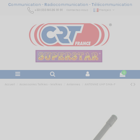
C
ommunication -
R
adiocommunication -
T
élécommunication
+33 (0)3 80 26 91 91
Contactez-nous
Français
0
Accueil
Accessoires Talkies - Walkies
Antennes
ANTENNE UHF SMA-F