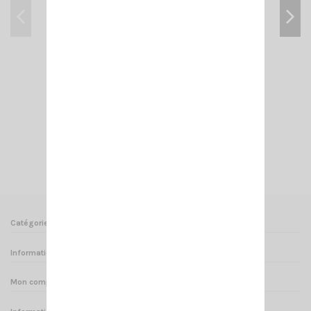
CRT 7WP PMR446
135,00 €
Ajouter au panier
Voir
Catégories
Informations
Mon compte