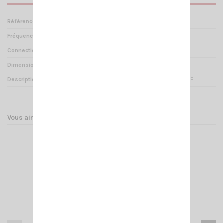
Référence
PD 000030
Fréquences
UHF 400-480MHz
Connectique
SMA Femelle
Dimensions
14.5cm
Description
Antenne pour talky walky UHF
Vous aimerez aussi