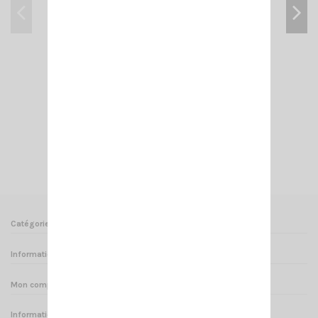
CRT 7WP PMR446
135,00 €
Ajouter au panier
Voir
Catégories
Informations
Mon compte
Informations sur votre boutique