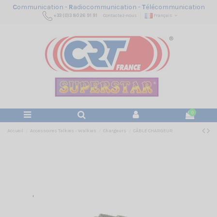
C
ommunication -
R
adiocommunication -
T
élécommunication
+33 (0)3 80 26 91 91
Contactez-nous
Français
0
Accueil
Accessoires Talkies - Walkies
Chargeurs
CÂBLE CHARGEUR