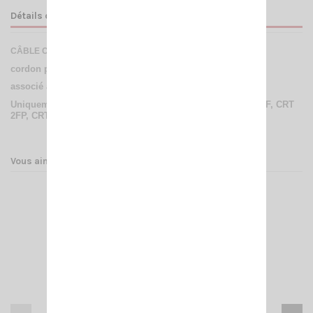
Détails du produit
CÂBLE CHARGEUR AVEC PRISE ALLUME CIGARE
+ PRISE 2.5.
cordon pour recharger votre talky walky dans un véhicule,
associé avec le socle du chargeur de table
Uniquement pour les modèles CRT 7WP, CRT 8WP, CRT 4CF, CRT
2FP, CRT 1FP.
Vous aimerez aussi