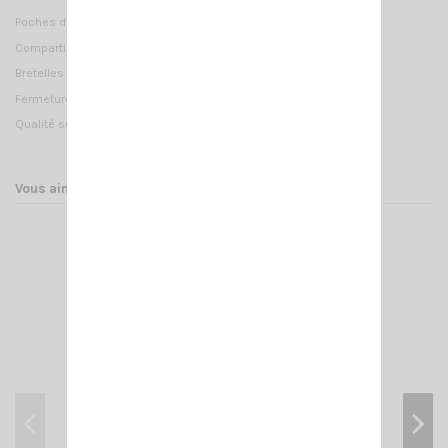
Poches de rangement devant et derrière (iphone, papiers ...)
Compartiments talky réglables avec scratch
Bretelles ajustables
Fermetures clips rapides
Qualité supérieure
Vous aimerez aussi