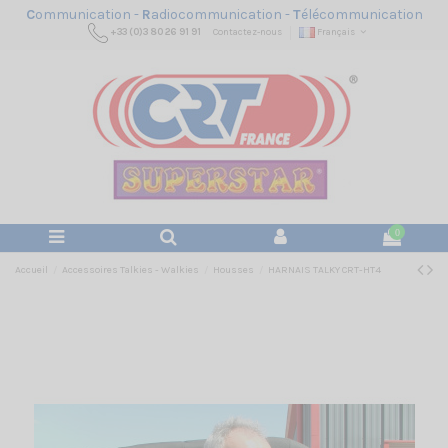
C
ommunication -
R
adiocommunication -
T
élécommunication
+33 (0)3 80 26 91 91
Contactez-nous
Français
0
Accueil
Accessoires Talkies - Walkies
Housses
HARNAIS TALKY CRT-HT4