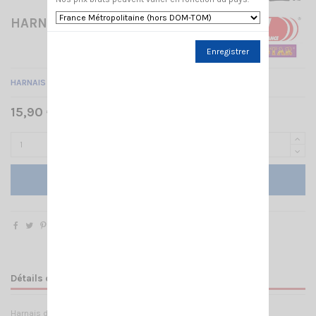
HARNAIS TALKY CRT-HT4
Enregistrer
HARNAIS 2 TALKY ET/OU AUTRE + POCHES - HAUTE QUALITÉ -
15,90 € TTC
Ajouter au panier
Détails du produit
Harnais de portage CRT HT4 pour deux talky walky