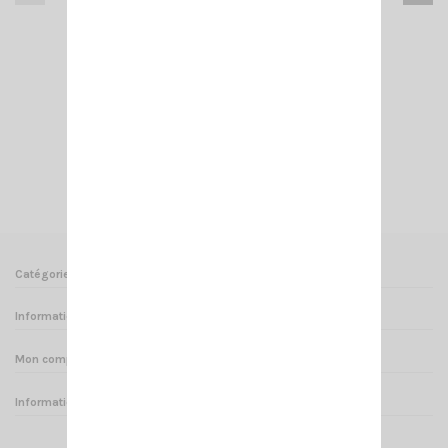
CRT 7WP PMR446
135,00 €
Ajouter au panier
Voir
Catégories
Informations
Mon compte
Informations sur votre boutique