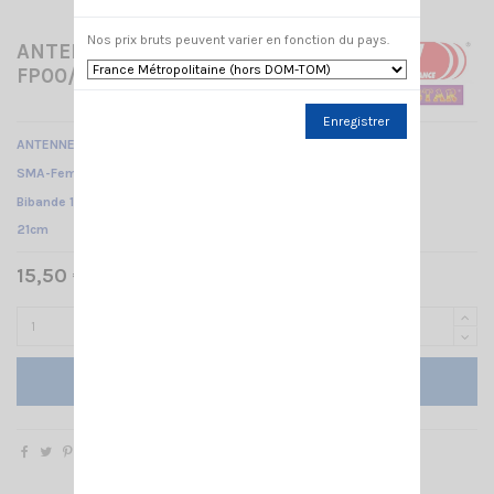
Nos prix bruts peuvent varier en fonction du pays.
ANTENNE BIBANDE CRT
FP00/1FP/2FP
Enregistrer
ANTENNE DE RECHANGE POUR TALKY CRT FP00/1FP/2FP
SMA-Femelle /
Bibande 136-174MHz 400-470MHz /
21cm
15,50 € TTC
Ajouter au panier