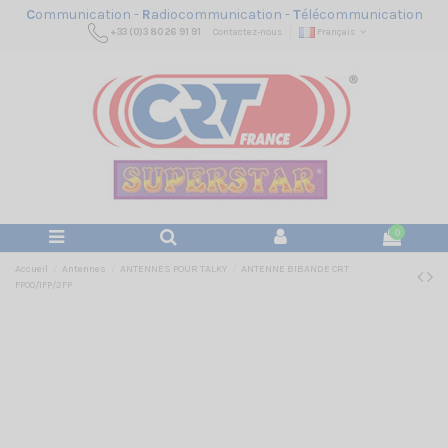
C
ommunication -
R
adiocommunication -
T
élécommunication
+33 (0)3 80 26 91 91
Contactez-nous
Français
0
Accueil
Antennes
ANTENNES POUR TALKY
ANTENNE BIBANDE CRT
FP00/1FP/2FP