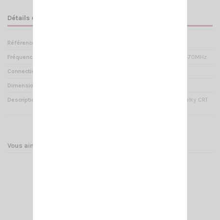
Détails du produit
Référence
PM 000700
Fréquences
Bibande 136-174Mhz -- 400-470MHz
Connectique
SMA Femelle
Dimensions
21cm
Description
Antenne de rechange pour talky CRT
1FP, 2FP et FP00
Vous aimerez aussi