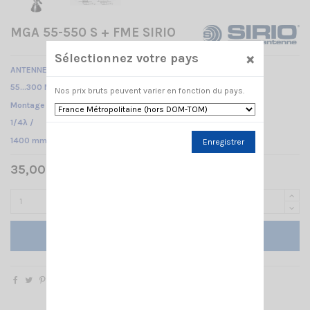
MGA 55-550 S + FME SIRIO
×
Sélectionnez votre pays
ANTENNE MOBILE
55…300 MHz réglable /
Nos prix bruts peuvent varier en fonction du pays.
Montage S /
1/4λ /
1400 mm
Enregistrer
35,00 € TTC
Ajouter au panier