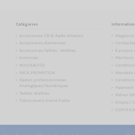
Catégories
Information
Accessoires CB & Radio Amateur
Magasins
Accessoires d'antennes
Contacte
Accessoires Talkies - Walkies
À propos 
Antennes
Mentions 
NOUVEAUTÉS
Condition
PACK PROMOTION
Mandats A
Radios professionnelles
Conditions
Analogiques/Numériques
Paiement 
Talkies-Walkies
Retour SA
Transceivers Grand Public
Emploi / C
CERTIFICA