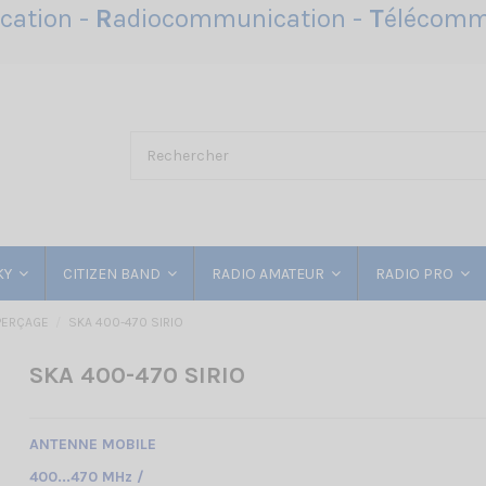
ation -
R
adiocommunication -
T
élécomm
KY
CITIZEN BAND
RADIO AMATEUR
RADIO PRO
PERÇAGE
SKA 400-470 SIRIO
SKA 400-470 SIRIO
ANTENNE MOBILE
400...470 MHz /