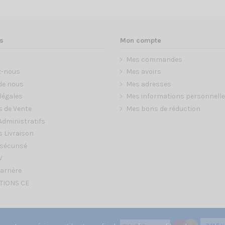
s
Mon compte
Mes commandes
z-nous
Mes avoirs
de nous
Mes adresses
légales
Mes informations personnell
s de Vente
Mes bons de réduction
dministratifs
 Livraison
sécurisé
V
arrière
TIONS CE