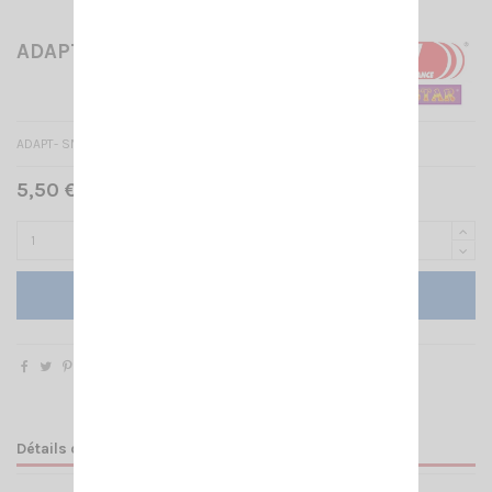
ADAPT- SMA-F/BNC-F
ADAPT- SMA-F/BNC-F
5,50 € TTC
Ajouter au panier
Détails du produit