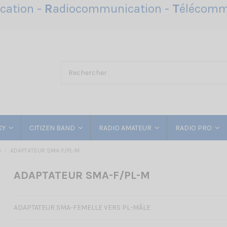
ation -
R
adiocommunication -
T
élécomm
KY
CITIZEN BAND
RADIO AMATEUR
RADIO PRO
)
ADAPTATEUR SMA-F/PL-M
ADAPTATEUR SMA-F/PL-M
ADAPTATEUR SMA-FEMELLE VERS PL-MÂLE