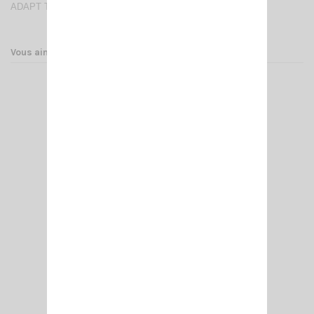
ADAPT TNC MALE/PL258 FEMELLE
Vous aimerez aussi
UT-72 U/V NAGOYA
23,00 €