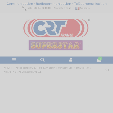
C
ommunication -
R
adiocommunication -
T
élécommunication
+33 (0)3 80 26 91 91
Contactez-nous
Français
0
Accueil
Accessoires CB & Radio Amateur
Connecteurs
BNC et TNC
ADAPT TNC MALE/PL258 FEMELLE