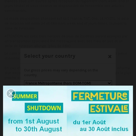
traitées sous 24h ouvrés après réception du règlement (hors week-end et
jours fériés) et sous réserve de disponibilité de l'ensemble des articles
commandés.
Le mode d'expédition standard est GLS France, TNT, DHL, LA POSTE, le délai
de livraison est entre 24 et 48H hors week end et jours fériés. (suivant la
zone de livraison)
ATTENTION les colis hors normes de plus de 2mètres seront envoyés par
un transporteur spécialisé RM messagerie avec des frais en sus et un
délai de livraison allongé. (plus de 48H)
Le colis vous sera remis contre signature et sur présentation d'une pièce
×
Select your country
d'identité.
En cas d'absence, un avis de passage vous sera laissé, afin d'être informé
Our gross prices may vary depending on the
d'un second passage ou sera remis directement dans le point relais le plus
country.
proche suivant le transporteur.
Lors de la période des fêtes de fin d'année, les colis peuvent être livrés
directement dans un point relais.
Save
Quel que soit le mode d'expédition choisi, nous vous fournirons dès que
possible un lien qui vous permettra de suivre en ligne la livraison de votre
colis.
Nous vous conseillons de regrouper vos achats en une unique commande.
Nous ne pouvons pas grouper deux commandes distinctes et vous devrez
vous acquitter des frais de port pour chacune d'entre elles.
Les frais d'expédition sont forfaitaires et ajustés en fonction de la