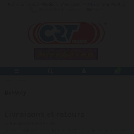
C
ommunication -
R
adiocommunication -
T
élécommunication
+33 (0)3 80 26 91 91
Contact us
English
0
Home
Delivery
Delivery
Livraisons et retours
Le transport de votre colis
Les commandes passées sur notre site crtfrance.com sont généralement