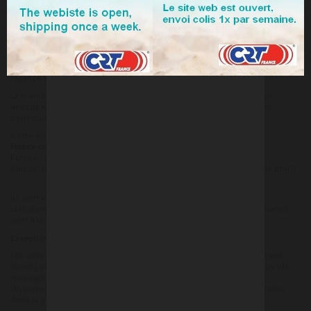
destination du colis et comprennent:
l'emballage, la manutention et les frais de transport.
En cas de dégradation du colis, des réserves précises et complètes
devront être prises au moment de la livraison ou voir même le refus de
celui-ci si il y a un état visible de casse ou de détérioration avancée. Et un
courrier recommandé avec accusé de réception devra être adressé à
l'agence de transport concernée.
La marchandise est assurée pour votre compte, si les conditions ci-
dessus ne s'avèrent pas remplies, le remboursement ne pourra pas
s'effectuer.
A titre indicatif ils sont environ de:
France continentale : 12 EUR TTC
Europe : 19 EUR TTC
Suisse, Norvège : 35 EUR (nous n'expédions pas les colis de plus de 1m10)
Ils sont indiqués lors du processus de commande.
Lors d'une expédition hors Europe, les taxes locales ou frais de douanes,
sont à la charge de l'acheteur.
Exceptions
Les colis hors normes (de grandes dimensions ou exceptionnellement
lourds) seront généralement expédiés par un autre transporteur type RM
messagerie
Un surcoût de 5 € à 20 € pourra être appliqué automatiquement. (inclus
dans le panier) et un délai de livraison allongé.