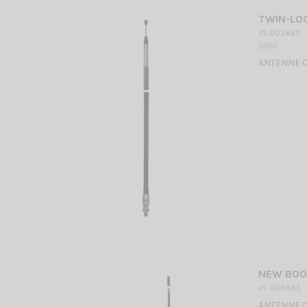
TWIN-LOG
VS 002860
SIRIO
ANTENNE CB
NEW BOO
VS 000585
ANTENNE DE 