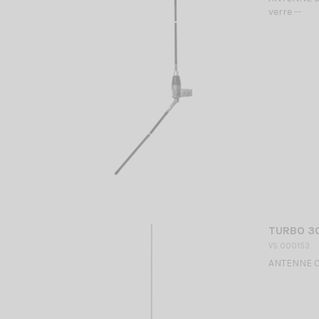
verre --
TURBO 30
VS 000153
ANTENNE CB