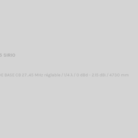
5 SIRIO
BASE CB 27...45 MHz réglable / 1/4 λ / 0 dBd – 2.15 dBi / 4730 mm