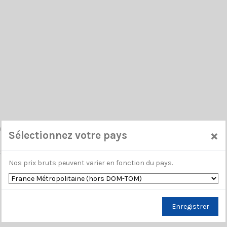
 S SIRIO
×
Sélectionnez votre pays
B MOBILE à perçage 27…27.5 MHz Réglable / 325 mm
Nos prix bruts peuvent varier en fonction du pays.
Enregistrer