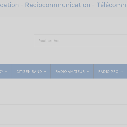
ation -
R
adiocommunication -
T
élécomm
KY
CITIZEN BAND
RADIO AMATEUR
RADIO PRO