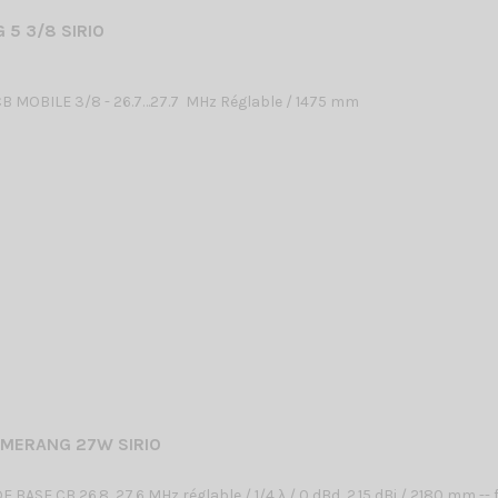
 5 3/8 SIRIO
 MOBILE 3/8 - 26.7…27.7 MHz Réglable / 1475 mm
MERANG 27W SIRIO
BASE CB 26.8...27.6 MHz réglable / 1/4 λ / 0 dBd, 2.15 dBi / 2180 mm -- 