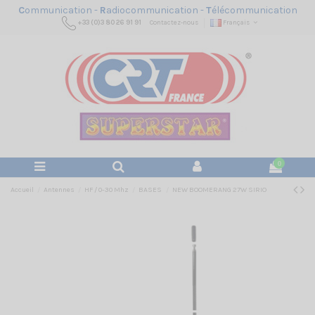
C
ommunication -
R
adiocommunication -
T
élécommunication
+33 (0)3 80 26 91 91
Contactez-nous
Français
0
Accueil
Antennes
HF / 0-30 Mhz
BASES
NEW BOOMERANG 27W SIRIO