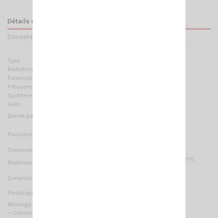
Détails du produit
Documents joints
Type:
1/4 λ ground plane boomerang
Radiation:
Omnidirectionnelle
Polarisation:
Linéaire verticale
Fréquences:
26.8 ... 27.6 MHz Réglable
Systèmes:
10m-HAM
Gain:
0 dBd, 2.15 dBi
≥ 800KHz @ SWR ≤ 2
Bande passante:
300 Watts (CW) continu
Puissance Max:
900 Watts (CW) temps court
Connecteur:
UHF-femelle (SO-239)
Aluminium, Cuivre, Acier galvanisé, Fibre de verre,
Matériaux:
Nylon
2180 mm / 11.48 ft
Dimension(approx):
750 gr / 1.76 lb
Poids(approx):
Montage:
sur mât
--
Convient pour balcon et installation temporaire --