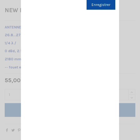
Enregistrer
NEW BOOMERANG 27W SIRIO
ANTENNE DE BASE CB
26.8...27.6 MHz réglable /
1/4 λ /
0 dBd, 2.15 dBi /
2180 mm
-- fouet en fibre de verre --
55,00 € TTC
Ajouter au panier