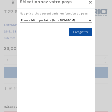
×
Sélectionnez votre pays
T 27 SIRIO
Nos prix bruts peuvent varier en fonction du pays.
ANTENNE CB MOBILE à perçage
26.5…28.5 MHz Réglable /
Enregistrer
555 mm
33,00 € TTC
Ajouter au panier
Détails du produit