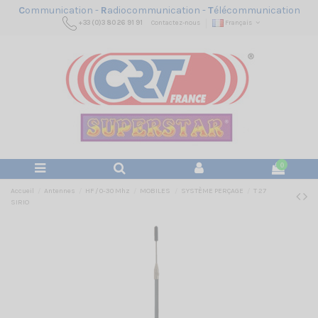
C
ommunication -
R
adiocommunication -
T
élécommunication
+33 (0)3 80 26 91 91
Contactez-nous
Français
0
Accueil
Antennes
HF / 0-30 Mhz
MOBILES
SYSTÈME PERÇAGE
T 27
SIRIO