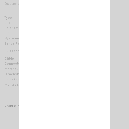
Documents joints
Type:
Central loaded
Radiation:
Omnidirectionnelle
Polarisation:
Linéaire verticale
Fréquences:
26.5 … 28.5 MHz Réglable
Systèmes:
CB 27MHz, 10m-HAM
Bande Passante:
≥ 440KHz @ SWR ≤ 2
20 Watts (CW) continu
Puissance Max:
100 Watts (CW) temps court
Câble:
4 m (13.12 ft) / RG58
Connecteur:
Non fourni
Matériaux:
Cuivre, acier inoxydable, fibre de verre
Dimension (approx):
555 mm / 1.82 ft
Poids (approx):
330 gr / 0.73 lb
Montage:
à perçage
Vous aimerez aussi