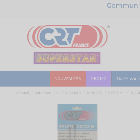
C
ommunic
NOUVEAUTÉS
PROMO
TALKY-WAL
Accueil
Antennes
HF / 0-30 Mhz
MOBILES
SYSTÈME PERÇAG