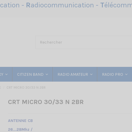
ation -
R
adiocommunication -
T
élécomm
KY
CITIZEN BAND
RADIO AMATEUR
RADIO PRO
E
CRT MICRO 30/33 N 2BR
CRT MICRO 30/33 N 2BR
ANTENNE CB
26...28Mhz /